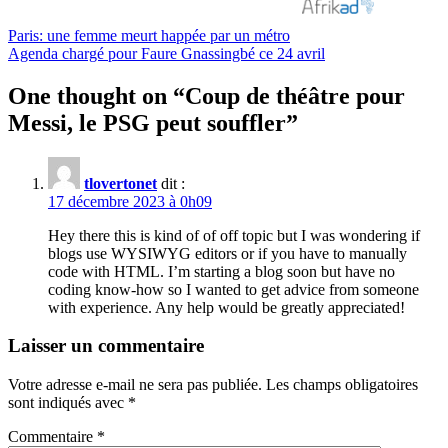
Navigation
Paris: une femme meurt happée par un métro
Agenda chargé pour Faure Gnassingbé ce 24 avril
de
l’article
One thought on “
Coup de théâtre pour
Messi, le PSG peut souffler
”
tlovertonet
dit :
17 décembre 2023 à 0h09
Hey there this is kind of of off topic but I was wondering if
blogs use WYSIWYG editors or if you have to manually
code with HTML. I’m starting a blog soon but have no
coding know-how so I wanted to get advice from someone
with experience. Any help would be greatly appreciated!
Laisser un commentaire
Votre adresse e-mail ne sera pas publiée.
Les champs obligatoires
sont indiqués avec
*
Commentaire
*