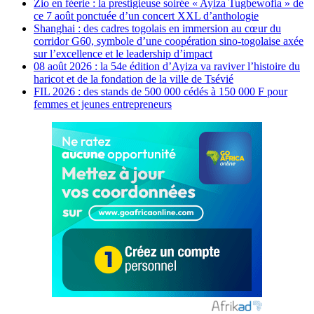
Zio en féerie : la prestigieuse soirée « Ayiza Tugbewofia » de
ce 7 août ponctuée d’un concert XXL d’anthologie
Shanghai : des cadres togolais en immersion au cœur du
corridor G60, symbole d’une coopération sino-togolaise axée
sur l’excellence et le leadership d’impact
08 août 2026 : la 54e édition d’Ayiza va raviver l’histoire du
haricot et de la fondation de la ville de Tsévié
FIL 2026 : des stands de 500 000 cédés à 150 000 F pour
femmes et jeunes entrepreneurs