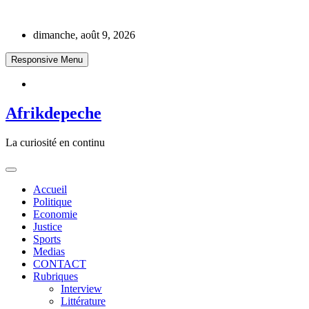
Skip
to
dimanche, août 9, 2026
content
Responsive Menu
Afrikdepeche
La curiosité en continu
Accueil
Politique
Economie
Justice
Sports
Medias
CONTACT
Rubriques
Interview
Littérature