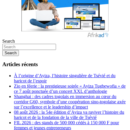
Search
Search
Articles récents
À l’origine d’Ayiza, l’histoire singulière de Tsévié et du
haricot de l’espoir
Zio en féerie : la prestigieuse soirée « Ayiza Tugbewofia » de
ce 7 août ponctuée d’un concert XXL d’anthologie
Shanghai : des cadres togolais en immersion au cœur du
corridor G60, symbole d’une coopération sino-togolaise axée
sur l’excellence et le leadership d’impact
08 août 2026 : la 54e édition d’Ayiza va raviver l’histoire du
haricot et de la fondation de la ville de Tsévié
FIL 2026 : des stands de 500 000 cédés à 150 000 F pour
femmes et jeunes entrepreneurs