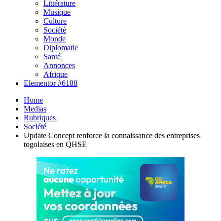
Littérature
Musique
Culture
Société
Monde
Diplomatie
Santé
Annonces
Afrique
Elementor #6188
Home
Medias
Rubriques
Société
Update Concept renforce la connaissance des entreprises
togolaises en QHSE