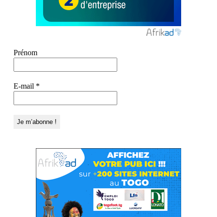
Prénom
E-mail
*