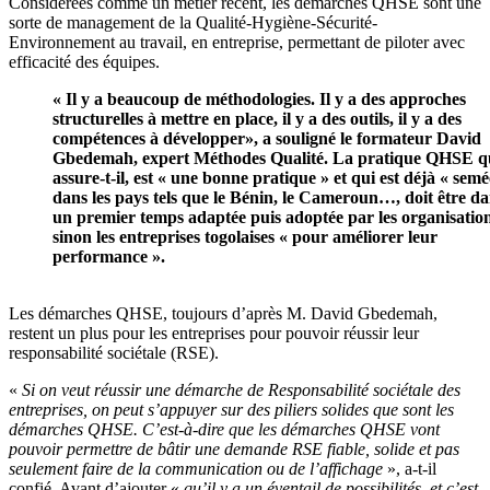
Considérées comme un métier récent, les démarches QHSE sont une
sorte de management de la Qualité-Hygiène-Sécurité-
Environnement au travail, en entreprise, permettant de piloter avec
efficacité des équipes.
« Il y a beaucoup de méthodologies. Il y a des approches
structurelles à mettre en place, il y a des outils, il y a des
compétences à développer», a souligné le formateur David
Gbedemah, expert Méthodes Qualité. La pratique QHSE q
assure-t-il, est « une bonne pratique » et qui est déjà « semé
dans les pays tels que le Bénin, le Cameroun…, doit être d
un premier temps adaptée puis adoptée par les organisatio
sinon les entreprises togolaises « pour améliorer leur
performance ».
Les démarches QHSE, toujours d’après M. David Gbedemah,
restent un plus pour les entreprises pour pouvoir réussir leur
responsabilité sociétale (RSE).
«
Si on veut réussir une démarche de Responsabilité sociétale des
entreprises, on peut s’appuyer sur des piliers solides que sont les
démarches QHSE. C’est-à-dire que les démarches QHSE vont
pouvoir permettre de bâtir une demande RSE fiable, solide et pas
seulement faire de la communication ou de l’affichage
», a-t-il
confié. Avant d’ajouter «
qu’il y a un éventail de possibilités, et c’est