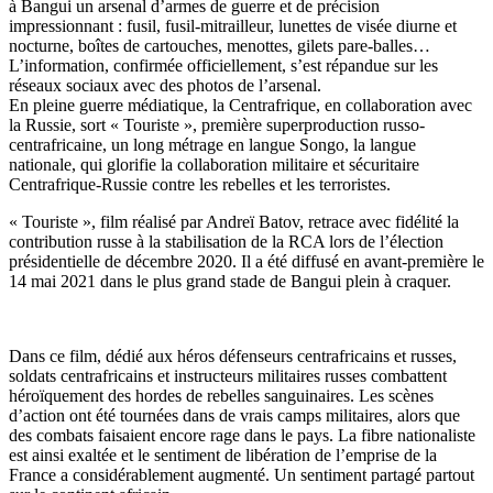
à Bangui un arsenal d’armes de guerre et de précision
impressionnant : fusil, fusil-mitrailleur, lunettes de visée diurne et
nocturne, boîtes de cartouches, menottes, gilets pare-balles…
L’information, confirmée officiellement, s’est répandue sur les
réseaux sociaux avec des photos de l’arsenal.
En pleine guerre médiatique, la Centrafrique, en collaboration avec
la Russie, sort « Touriste », première superproduction russo-
centrafricaine, un long métrage en langue Songo, la langue
nationale, qui glorifie la collaboration militaire et sécuritaire
Centrafrique-Russie contre les rebelles et les terroristes.
« Touriste », film réalisé par Andreï Batov, retrace avec fidélité la
contribution russe à la stabilisation de la RCA lors de l’élection
présidentielle de décembre 2020. Il a été diffusé en avant-première le
14 mai 2021 dans le plus grand stade de Bangui plein à craquer.
Dans ce film, dédié aux héros défenseurs centrafricains et russes,
soldats centrafricains et instructeurs militaires russes combattent
héroïquement des hordes de rebelles sanguinaires. Les scènes
d’action ont été tournées dans de vrais camps militaires, alors que
des combats faisaient encore rage dans le pays. La fibre nationaliste
est ainsi exaltée et le sentiment de libération de l’emprise de la
France a considérablement augmenté. Un sentiment partagé partout