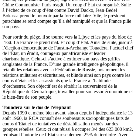
Chine Communiste. Paris réagit. Un coup d’État est organisé. Suite
à l’échec de ce coup d’état contre David Dacko, Jean-Bedel
Bokassa prend le pouvoir par la force militaire. Vite, le président
putschiste se rend compte qu’il a été manipulé et que la France pille
son pays.
Pour sortir du piège, il se tourne vers la Libye et les pays du bloc de
l’Est. La France le prend mal. Et coup d’État. Ainsi de suite, jusqu’à
l’élection démocratique de Faustin-Archange Touadéra, l’actuel chef
de l’État, un érudit, courageux panafricaniste et leader
charismatique. Celui-ci s’active à extirper son pays des griffes
sanglantes de la France. D’une grande intelligence géopolitique, il
rétablit les relations avec la Fédération de Russie, notamment les
relations militaires et sécuritaires, et blinde ainsi son pays contre les
coups d’états et les assassinats que la France a l’habitude
d’orchestrer. Son objectif est de rétablir la souveraineté de la
République de Centrafrique, travailler pour son essor économique et
le bien-être de son peuple.
Touadéra sur le dos de l’éléphant
Depuis 1990 et même bien avant, sinon depuis l’indépendance le 13
août 1960, la RCA connaît des soubresauts sociopolitiques faits de
coups d’Etat et de tentatives de déstabilisation menés par des
groupes rebelles. Ceux-ci ont réussi à occuper 3/4 des 623 000 km2,
réduisant l’autorité de l’Etat sur seulement 25% du territoire. Avec