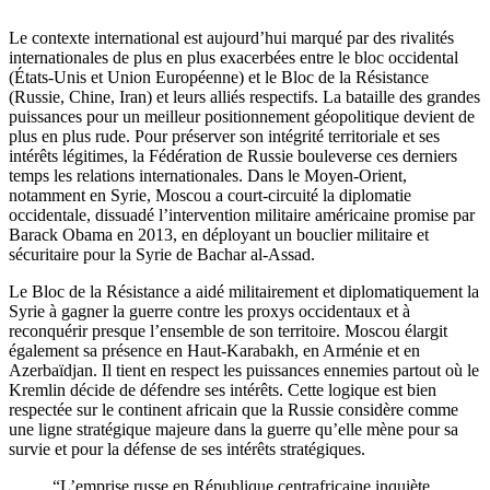
Le contexte international est aujourd’hui marqué par des rivalités
internationales de plus en plus exacerbées entre le bloc occidental
(États-Unis et Union Européenne) et le Bloc de la Résistance
(Russie, Chine, Iran) et leurs alliés respectifs. La bataille des grandes
puissances pour un meilleur positionnement géopolitique devient de
plus en plus rude. Pour préserver son intégrité territoriale et ses
intérêts légitimes, la Fédération de Russie bouleverse ces derniers
temps les relations internationales. Dans le Moyen-Orient,
notamment en Syrie, Moscou a court-circuité la diplomatie
occidentale, dissuadé l’intervention militaire américaine promise par
Barack Obama en 2013, en déployant un bouclier militaire et
sécuritaire pour la Syrie de Bachar al-Assad.
Le Bloc de la Résistance a aidé militairement et diplomatiquement la
Syrie à gagner la guerre contre les proxys occidentaux et à
reconquérir presque l’ensemble de son territoire. Moscou élargit
également sa présence en Haut-Karabakh, en Arménie et en
Azerbaïdjan. Il tient en respect les puissances ennemies partout où le
Kremlin décide de défendre ses intérêts. Cette logique est bien
respectée sur le continent africain que la Russie considère comme
une ligne stratégique majeure dans la guerre qu’elle mène pour sa
survie et pour la défense de ses intérêts stratégiques.
“L’emprise russe en République centrafricaine inquiète