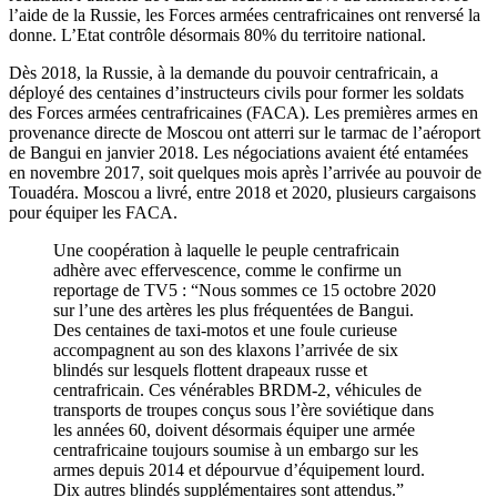
l’aide de la Russie, les Forces armées centrafricaines ont renversé la
donne. L’Etat contrôle désormais 80% du territoire national.
Dès 2018, la Russie, à la demande du pouvoir centrafricain, a
déployé des centaines d’instructeurs civils pour former les soldats
des Forces armées centrafricaines (FACA). Les premières armes en
provenance directe de Moscou ont atterri sur le tarmac de l’aéroport
de Bangui en janvier 2018. Les négociations avaient été entamées
en novembre 2017, soit quelques mois après l’arrivée au pouvoir de
Touadéra. Moscou a livré, entre 2018 et 2020, plusieurs cargaisons
pour équiper les FACA.
Une coopération à laquelle le peuple centrafricain
adhère avec effervescence, comme le confirme un
reportage de TV5 : “Nous sommes ce 15 octobre 2020
sur l’une des artères les plus fréquentées de Bangui.
Des centaines de taxi-motos et une foule curieuse
accompagnent au son des klaxons l’arrivée de six
blindés sur lesquels flottent drapeaux russe et
centrafricain. Ces vénérables BRDM-2, véhicules de
transports de troupes conçus sous l’ère soviétique dans
les années 60, doivent désormais équiper une armée
centrafricaine toujours soumise à un embargo sur les
armes depuis 2014 et dépourvue d’équipement lourd.
Dix autres blindés supplémentaires sont attendus.”