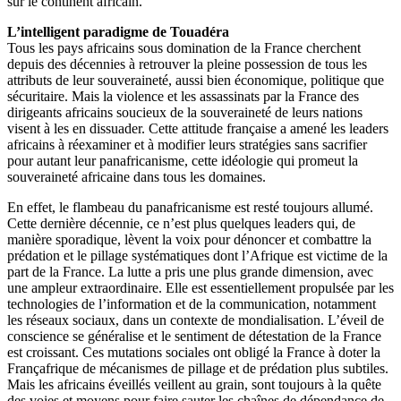
sur le continent africain.
L’intelligent paradigme de Touadéra
Tous les pays africains sous domination de la France cherchent
depuis des décennies à retrouver la pleine possession de tous les
attributs de leur souveraineté, aussi bien économique, politique que
sécuritaire. Mais la violence et les assassinats par la France des
dirigeants africains soucieux de la souveraineté de leurs nations
visent à les en dissuader. Cette attitude française a amené les leaders
africains à réexaminer et à modifier leurs stratégies sans sacrifier
pour autant leur panafricanisme, cette idéologie qui promeut la
souveraineté africaine dans tous les domaines.
En effet, le flambeau du panafricanisme est resté toujours allumé.
Cette dernière décennie, ce n’est plus quelques leaders qui, de
manière sporadique, lèvent la voix pour dénoncer et combattre la
prédation et le pillage systématiques dont l’Afrique est victime de la
part de la France. La lutte a pris une plus grande dimension, avec
une ampleur extraordinaire. Elle est essentiellement propulsée par les
technologies de l’information et de la communication, notamment
les réseaux sociaux, dans un contexte de mondialisation. L’éveil de
conscience se généralise et le sentiment de détestation de la France
est croissant. Ces mutations sociales ont obligé la France à doter la
Françafrique de mécanismes de pillage et de prédation plus subtiles.
Mais les africains éveillés veillent au grain, sont toujours à la quête
des voies et moyens pour faire sauter les chaînes de dépendance de