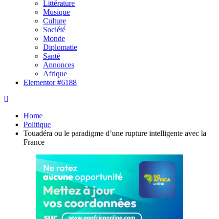
Littérature
Musique
Culture
Société
Monde
Diplomatie
Santé
Annonces
Afrique
Elementor #6188
Home
Politique
Touadéra ou le paradigme d’une rupture intelligente avec la
France