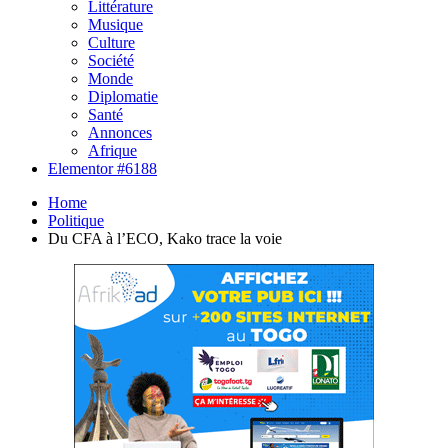
Littérature
Musique
Culture
Société
Monde
Diplomatie
Santé
Annonces
Afrique
Elementor #6188
Home
Politique
Du CFA à l’ECO, Kako trace la voie