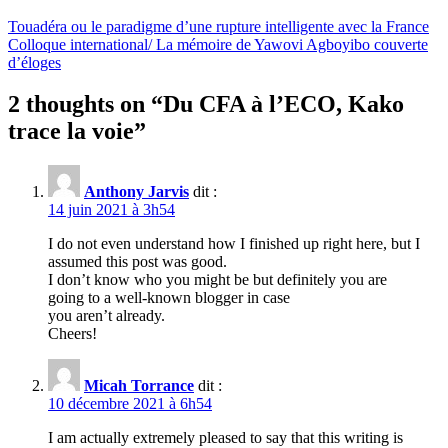
Touadéra ou le paradigme d’une rupture intelligente avec la France
Colloque international/ La mémoire de Yawovi Agboyibo couverte
d’éloges
2 thoughts on “
Du CFA à l’ECO, Kako
trace la voie
”
Anthony Jarvis
dit :
14 juin 2021 à 3h54
I do not even understand how I finished up right here, but I
assumed this post was good.
I don’t know who you might be but definitely you are
going to a well-known blogger in case
you aren’t already.
Cheers!
Micah Torrance
dit :
10 décembre 2021 à 6h54
I am actually extremely pleased to say that this writing is