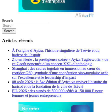
Search
Search
Articles récents
À l’origine d’Ayiza, l’histoire singulière de Tsévié et du
haricot de l’espoir
Zio en féerie : la prestigieuse soirée « Ayiza Tugbewofia » de
ce 7 août ponctuée d’un concert XXL d’anthologie
Shanghai : des cadres togolais en immersion au cœur du
corridor G60, symbole d’une coopération sino-togolaise axée
sur l’excellence et le leadership d’impact
08 août 2026 : la 54e édition d’Ayiza va raviver l’histoire du
haricot et de la fondation de la ville de Tsévié
FIL 2026 : des stands de 500 000 cédés à 150 000 F pour
femmes et jeunes entrepreneurs