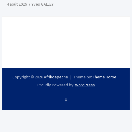
de Tsévié
4 août 2026
Yves GALLEY
Copyright © 2026
Afrikdepeche
Theme by:
Theme Horse
Proudly Powered by:
WordPress