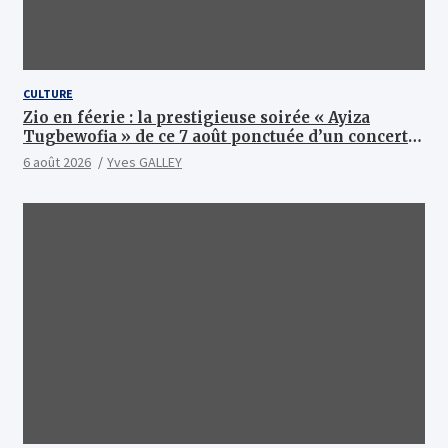
CULTURE
Zio en féerie : la prestigieuse soirée « Ayiza
Tugbewofia » de ce 7 août ponctuée d’un concert
XXL d’anthologie
6 août 2026
Yves GALLEY