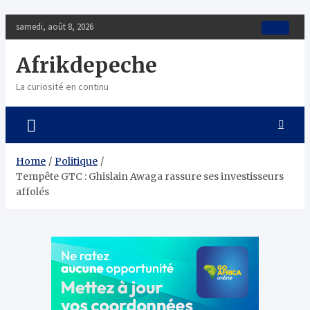
Skip
samedi, août 8, 2026
to
content
Afrikdepeche
La curiosité en continu
Home
Politique
Tempête GTC : Ghislain Awaga rassure ses investisseurs
affolés