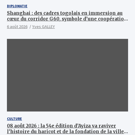
DIPLOMATIE
Shanghai : des cadres togolais en immersion au
cœur du corridor G60, symbole d’une coopération
sino-togolaise axée sur l’excellence et le
6 août 2026
Yves GALLEY
leadership d’impact
CULTURE
08 août 2026 : la 54e édition d’Ayiza va raviver
l’histoire du haricot et de la fondation de la ville