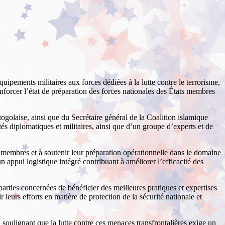
quipements militaires aux forces dédiées à la lutte contre le terrorisme,
 renforcer l’état de préparation des forces nationales des États membres
ogolaise, ainsi que du Secrétaire général de la Coalition islamique
s diplomatiques et militaires, ainsi que d’un groupe d’experts et de
ats membres et à soutenir leur préparation opérationnelle dans le domaine
un appui logistique intégré contribuant à améliorer l’efficacité des
arties concernées de bénéficier des meilleures pratiques et expertises
 leurs efforts en matière de protection de la sécurité nationale et
 soulignant que la lutte contre ces menaces transfrontalières exige un