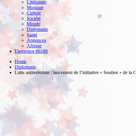
Littérature
Musique
Culture
Société
Monde
Diplomatie
Santé
Annonces
Afrique
Elementor #6188
Home
Diplomatie
Lutte antiterroriste : lancement de l’initiative « Soutien » de la 