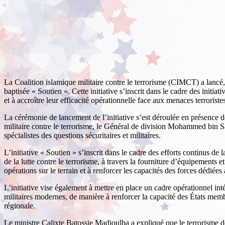
La Coalition islamique militaire contre le terrorisme (CIMCT) a lancé, c
baptisée « Soutien ». Cette initiative s’inscrit dans le cadre des initia
et à accroître leur efficacité opérationnelle face aux menaces terroriste
La cérémonie de lancement de l’initiative s’est déroulée en présence d
militaire contre le terrorisme, le Général de division Mohammed bin Sa
spécialistes des questions sécuritaires et militaires.
L’initiative « Soutien » s’inscrit dans le cadre des efforts continus de
de la lutte contre le terrorisme, à travers la fourniture d’équipements e
opérations sur le terrain et à renforcer les capacités des forces dédiées à
L’initiative vise également à mettre en place un cadre opérationnel in
militaires modernes, de manière à renforcer la capacité des États membre
régionale.
Le ministre Calixte Batossie Madjoulba a expliqué que le terrorisme de