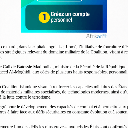
e mardi, dans la capitale togolaise, Lomé, l’initiative de fourniture d’é
tives stratégiques relevant du domaine militaire de la Coalition, visant à
s.
e Calixte Batossie Madjoulba, ministre de la Sécurité de la République t
eed Al-Moghidi, aux côtés de plusieurs hauts responsables, personnalité
 la Coalition islamique visant à renforcer les capacités militaires des Ét
t de matériels militaires spécialisés, de technologies modernes, ainsi qu’
 la lutte contre le terrorisme.
tégré pour le développement des capacités de combat et à permettre aux p
s à faire face aux défis sécuritaires en constante évolution et à soutenir
meure l’un des défis les plus graves auxquels les États sont confrontés,