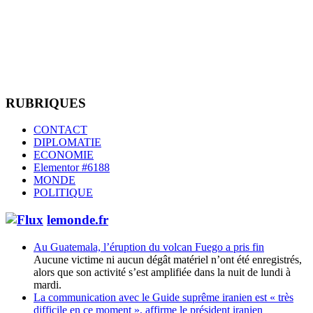
RUBRIQUES
CONTACT
DIPLOMATIE
ECONOMIE
Elementor #6188
MONDE
POLITIQUE
lemonde.fr
Au Guatemala, l’éruption du volcan Fuego a pris fin
Aucune victime ni aucun dégât matériel n’ont été enregistrés,
alors que son activité s’est amplifiée dans la nuit de lundi à
mardi.
La communication avec le Guide suprême iranien est « très
difficile en ce moment », affirme le président iranien