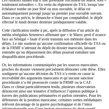
Les rumeurs faisant état d’une prétendue forclusion du Maroc sont «
totalement infondées ». En vertu du règlement du TAS, lorsqu’une
échéance tombe un jour férié ou non ouvrable, le délai est
automatiquement prorogé jusqu’au premier jour ouvrable suivant.
Dans ce cas précis, le dimanche n’étant pas comptabilisé, le dépôt
effectué le lundi dernier demeure juridiquement valable.
Cette clarification tombe à pic, après la diffusion d’un article du
média sénégalais Senenews affirmant que « le Maroc perd d’avance
face au Sénégal » faute d’avoir transmis son mémoire dans les
délais. Le site soutient qu’aucune confirmation officielle du TAS ou
de la FRMF n’attestait du dépôt du dossier marocain, laissant
entendre qu’un dépassement des délais pourrait entraîner une
disqualification procédurale.
Or, les informations communiquées par les sources marocaines
proches du dossier viennent précisément démonter cette thèse. Elles
soulignent qu’aucune décision du TAS n’a remis en cause la
recevabilité des arguments marocains et qu’aucune sanction
procédurale n’a été prononcée contre la FRMF ou la CAF.
Dans ce climat particulièrement tendu, plusieurs observateurs
dénoncent ainsi une tentative d’influencer l’opinion publique à
travers des publications prématurées et parfois orientées. Pour les
défenseurs de la position marocaine, certaines sorties médiatiques
relèvent davantage de la guerre psychologique et de l’intox
informationnelle que d’une lecture rigoureuse du droit sportif