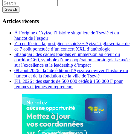
Search
Articles récents
À l’origine d’Ayiza, l’histoire singulière de Tsévié et du
haricot de l’espoir
Zio en féerie : la prestigieuse soirée « Ayiza Tugbewofia » de
ce 7 août ponctuée d’un concert XXL d’anthologie
Shanghai : des cadres togolais en immersion au cœur du
corridor G60, symbole d’une coopération sino-togolaise axée
sur l’excellence et le leadership d’impact
08 août 2026 : la 54e édition d’Ayiza va raviver l’histoire du
haricot et de la fondation de la ville de Tsévié
FIL 2026 : des stands de 500 000 cédés à 150 000 F pour
femmes et jeunes entrepreneurs