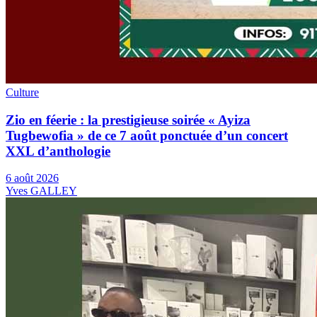
Culture
Zio en féerie : la prestigieuse soirée « Ayiza
Tugbewofia » de ce 7 août ponctuée d’un concert
XXL d’anthologie
6 août 2026
Yves GALLEY