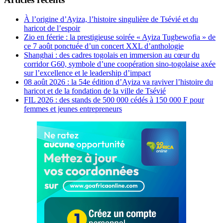
À l’origine d’Ayiza, l’histoire singulière de Tsévié et du
haricot de l’espoir
Zio en féerie : la prestigieuse soirée « Ayiza Tugbewofia » de
ce 7 août ponctuée d’un concert XXL d’anthologie
Shanghai : des cadres togolais en immersion au cœur du
corridor G60, symbole d’une coopération sino-togolaise axée
sur l’excellence et le leadership d’impact
08 août 2026 : la 54e édition d’Ayiza va raviver l’histoire du
haricot et de la fondation de la ville de Tsévié
FIL 2026 : des stands de 500 000 cédés à 150 000 F pour
femmes et jeunes entrepreneurs