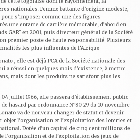
 de cette togolaise dont le rayonnement, la
tières nationales. Femme battante d’origine modeste,
lons pour s’imposer comme une des figures
rès une entame de carrière mémorable, d’abord en
ds GARI en 2001, puis directeur général de la Société
son premier poste de haute responsabilité. Plusieurs
nnalités les plus influentes de l’Afrique.
ato , elle est déjà PCA de la Société nationale des
qui a réussi en quelques mois d’existence, à mettre
 ans, mais dont les produits ne satisfont plus les
 04 juillet 1966, elle passera d’établissement public
ux de hasard par ordonnance N°80-29 du 10 novembre
a Lonato va de nouveau changer de statut et devenir
 objet l’organisation et l’exploitation des loteries et
national. Dotée d’un capital de cinq cent millions de
 l’organisation et de l’exploitation des jeux de