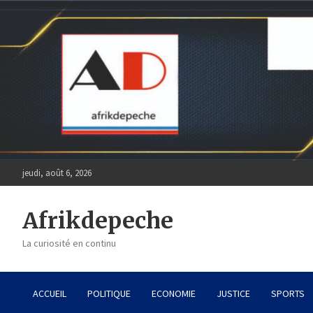
Skip
to
content
jeudi, août 6, 2026
Afrikdepeche
La curiosité en continu
ACCUEIL
POLITIQUE
ECONOMIE
JUSTICE
SPORTS