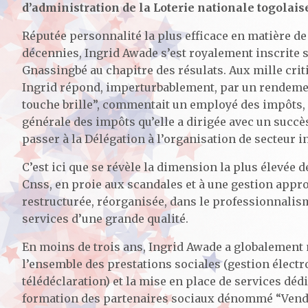
d’administration de la Loterie nationale togolaise
Réputée personnalité la plus efficace en matière de
décennies, Ingrid Awade s’est royalement inscrite su
Gnassingbé au chapitre des résulats. Aux mille crit
Ingrid répond, imperturbablement, par un rendement
touche brille”, commentait un employé des impôts, l
générale des impôts qu’elle a dirigée avec un succè
passer à la Délégation à l’organisation de secteur i
C’est ici que se révèle la dimension la plus élevée
Cnss, en proie aux scandales et à une gestion appr
restructurée, réorganisée, dans le professionnalism
services d’une grande qualité.
En moins de trois ans, Ingrid Awade a globalement 
l’ensemble des prestations sociales (gestion élect
télédéclaration) et la mise en place de services dé
formation des partenaires sociaux dénommé “Vendredi