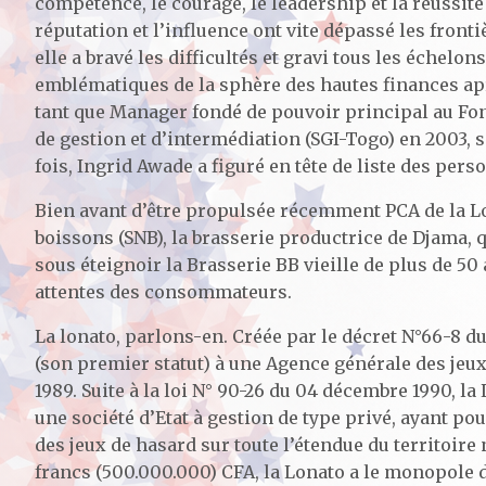
compétence, le courage, le leadership et la réussite
réputation et l’influence ont vite dépassé les fron
elle a bravé les difficultés et gravi tous les éche
emblématiques de la sphère des hautes finances ap
tant que Manager fondé de pouvoir principal au Fon
de gestion et d’intermédiation (SGI-Togo) en 2003, 
fois, Ingrid Awade a figuré en tête de liste des perso
Bien avant d’être propulsée récemment PCA de la Lon
boissons (SNB), la brasserie productrice de Djama, 
sous éteignoir la Brasserie BB vieille de plus de 50
attentes des consommateurs.
La lonato, parlons-en. Créée par le décret N°66-8 du
(son premier statut) à une Agence générale des je
1989. Suite à la loi N° 90-26 du 04 décembre 1990, l
une société d’Etat à gestion de type privé, ayant pour
des jeux de hasard sur toute l’étendue du territoire 
francs (500.000.000) CFA, la Lonato a le monopole de