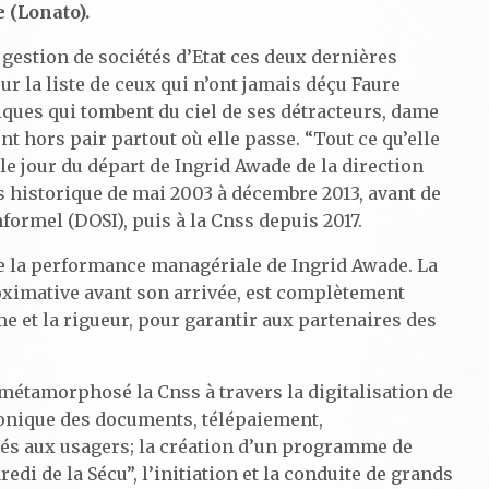
 (Lonato).
 gestion de sociétés d’Etat ces deux dernières
r la liste de ceux qui n’ont jamais déçu Faure
iques qui tombent du ciel de ses détracteurs, dame
 hors pair partout où elle passe. “Tout ce qu’elle
e jour du départ de Ingrid Awade de la direction
s historique de mai 2003 à décembre 2013, avant de
nformel (DOSI), puis à la Cnss depuis 2017.
 de la performance managériale de Ingrid Awade. La
oximative avant son arrivée, est complètement
e et la rigueur, pour garantir aux partenaires des
métamorphosé la Cnss à travers la digitalisation de
ronique des documents, télépaiement,
diés aux usagers; la création d’un programme de
 de la Sécu”, l’initiation et la conduite de grands