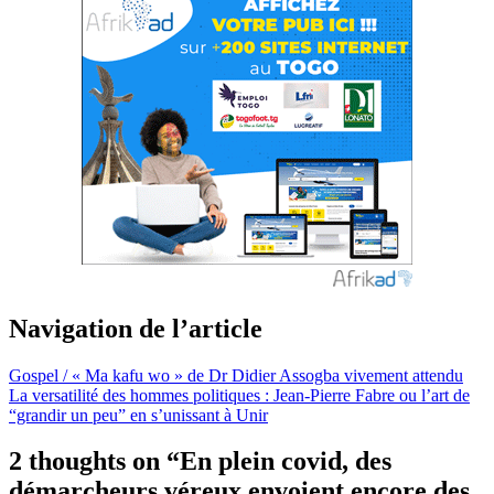
Navigation de l’article
Gospel / « Ma kafu wo » de Dr Didier Assogba vivement attendu
La versatilité des hommes politiques : Jean-Pierre Fabre ou l’art de
“grandir un peu” en s’unissant à Unir
2 thoughts on “
En plein covid, des
démarcheurs véreux envoient encore des