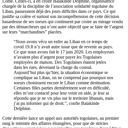
Lomé. Celles-ci, à en croire Balakinde Delphine, organisatrice
chargée de la discipline de l’association solidarité togolaise du
Liban, passeraient déjà des jours difficiles dans ce pays. Ce qui
justifie sa colère et surtout son incompréhension de cette décision
hasardeuse de ses soeurs qui continuent par croire au mirage vendu
par des démarcheurs qui n’ont autre objectif que se faire de l’argent
sur leurs “marchandises” placées.
“Nous avons vécu un enfer au Liban en ce temps de
covid 19.Il n’y avait autre issue que de revenir au pays.
Ce que nous avons fait le 17 juin 2020. Les employeurs
n’avaient plus d’argent pour payer les Togolaises
employées de maison. Des Togolaises étaient jetées
dans les rues, devenant la charge du consul.
Aujourd’hui plus qu’hier, la situation économique se
complique au Liban, on ne comprend pas pourquoi nos
soeurs choisissent encore le Liban comme destination.
Certaines filles parties dernièrement sont en difficulté,
elles m’ont contacté pour leur venir en aide, je leur ai
répondu que je ne vis plus sur le territoire libanais, mais
j’ai pu informer qui de droit.”, confie Balakinde
Delphine.
Cette dernière lance un appel aux autorités togolaises, au premier
rang le ministre des affaires étrangères, pour que de strictes