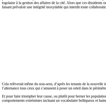
togolaise à la gestion des affaires de la cité. Alors que ces dissident
faisant prévaloir une intégrité inoxydable qui interdit toute collaborat
Cela relèverait même du non-sens, d’après les tenants de la nouvelle i
l’alternance tous ceux qui s’amusent à poser un orteil dans le périmètr
Et pour faire triompher leur cause, ou plutôt pour berner les populations
comportements extrémistes incluant un vocabulaire belliqueux et hai