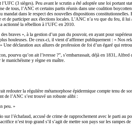
 l’UFC (3 sièges). Peu avant le scrutin a été adoptée une loi portant sta
se de tous, l’ANC et certains partis réunis dans une coalition boycottent 
mandat dans le respect des nouvelles dispositions constitutionnelles. En
et de participer aux élections locales. L’ANC n’a vu que du feu, il lui 
 a actionné la rébellion à l’UFC en 2010.
des braves », à la gestion d’un pan du pouvoir, en ayant pour supérieurs h
 plus houleuses. De ceux-ci, il vient d’affirmer publiquement : « Nos relati
et. » Une déclaration aux allures de profession de foi d’un égaré qui retr
con, pourvu qu’on ait l’ivresse ?”, s’embarrassait, déjà en 1831, Alfre
ar le manichéisme y règne en maître.
urait redouter la régulière métamorphose épidermique compte tenu de son
nt de l’ANC s’est trouvé un robuste alibi :
un peu. »
pio sur l’échafaud, accusé de crime de rapprochement avec le parti au pou
sacrifice n’est trop grand s’il s’agit de mettre son pays sur les rampes 