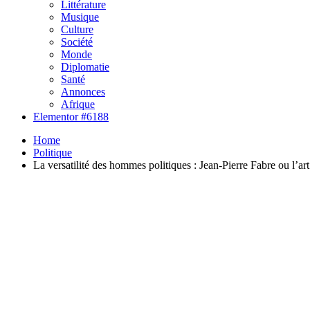
Littérature
Musique
Culture
Société
Monde
Diplomatie
Santé
Annonces
Afrique
Elementor #6188
Home
Politique
La versatilité des hommes politiques : Jean-Pierre Fabre ou l’ar