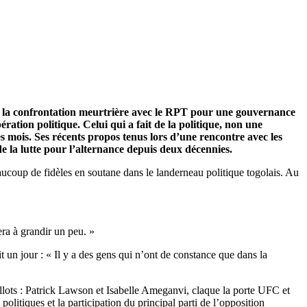
de la confrontation meurtrière avec le RPT pour une gouvernance
ation politique. Celui qui a fait de la politique, non une
 mois. Ses récents propos tenus lors d’une rencontre avec les
de la lutte pour l’alternance depuis deux décennies.
eaucoup de fidèles en soutane dans le landerneau politique togolais. Au
era à grandir un peu. »
 un jour : « Il y a des gens qui n’ont de constance que dans la
llots : Patrick Lawson et Isabelle Ameganvi, claque la porte UFC et
olitiques et la participation du principal parti de l’opposition