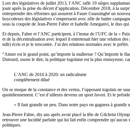
Lors des législatives de juillet 2013, l’ANC rafle 19 sièges supplantant
jouir après la prise du décret d’application. Décembre 2018, à la surpri
entreprendre des réformes qui assurent à Faure Gnassingbé un nouveau 
boycotteurs des législatives s’empressent avec zèle de battre campagne 
sous la coupole de Jean-Pierre Fabre et Isabelle Ameganvi, le duo qui
Et depuis, Fabre et l’ANC participent, à l’instar de l’UFC de la « Paix 
et de la décentralisation avec lequel il entretenait hier une relation des
ndlr) écris et je le rencontre. J’ai des relations normales avec le préf
“Aimer est le grand point, qu’importe la maîtresse ? Qu’importe le fla
Dutourd, osons le dire, la politique togolaise est la plus ennuyeuse, c
L’ANC de 2010 à 2020: un radicalisme
complètement dilué
On se moque de la constance et des vertus, l’opposant togolais ne sa
quotidiennement. C’est d’ailleurs devenu un sport favori. Et le préside
« Il faut grandir un peu. Dans notre pays on gagnera à grandir 
Jean-Pierre Fabre, dix ans après avoir placé la tête de Gilchrist Olym
retrouver une lucidité parfaite qui lui fait enfin comprendre qu’aucun 
politiques.