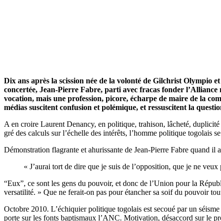
Dix ans après la scission née de la volonté de Gilchrist Olympio
concertée, Jean-Pierre Fabre, parti avec fracas fonder l’Alliance 
vocation, mais une profession, picore, écharpe de maire de la co
médias suscitent confusion et polémique, et ressuscitent la questio
A en croire Laurent Denancy, en politique, trahison, lâcheté, duplicité
gré des calculs sur l’échelle des intérêts, l’homme politique togolais s
Démonstration flagrante et ahurissante de Jean-Pierre Fabre quand il ap
« J’aurai tort de dire que je suis de l’opposition, que je ne veu
“Eux”, ce sont les gens du pouvoir, et donc de l’Union pour la Républi
versatilité. » Que ne ferait-on pas pour étancher sa soif du pouvoir tou
Octobre 2010. L’échiquier politique togolais est secoué par un séisme
porte sur les fonts baptismaux l’ANC. Motivation, désaccord sur le proj