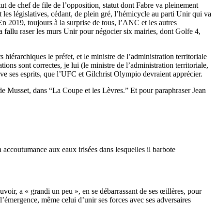
tut de chef de file de l’opposition, statut dont Fabre va pleinement
les législatives, cédant, de plein gré, l’hémicycle au parti Unir qui va
 2019, toujours à la surprise de tous, l’ANC et les autres
a fallu raser les murs Unir pour négocier six mairies, dont Golfe 4,
iérarchiques le préfet, et le ministre de l’administration territoriale
ons sont correctes, je lui (le ministre de l’administration territoriale,
ouve ses esprits, que l’UFC et Gilchrist Olympio devraient apprécier.
d de Musset, dans “La Coupe et les Lèvres.” Et pour paraphraser Jean
 accoutumance aux eaux irisées dans lesquelles il barbote
voir, a « grandi un peu », en se débarrassant de ses œillères, pour
de l’émergence, même celui d’unir ses forces avec ses adversaires