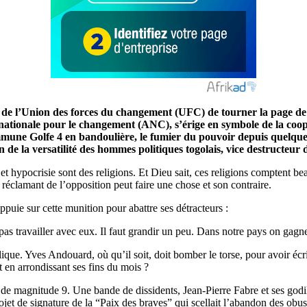
 et de l’Union des forces du changement (UFC) de tourner la page 
nationale pour le changement (ANC), s’érige en symbole de la coopér
mmune Golfe 4 en bandoulière, le fumier du pouvoir depuis quelques
n de la versatilité des hommes politiques togolais, vice destructeur 
 et hypocrisie sont des religions. Et Dieu sait, ces religions comptent b
e réclamant de l’opposition peut faire une chose et son contraire.
puie sur cette munition pour abattre ses détracteurs :
x pas travailler avec eux. Il faut grandir un peu. Dans notre pays on gagn
que. Yves Andouard, où qu’il soit, doit bomber le torse, pour avoir écrit
t en arrondissant ses fins du mois ?
 de magnitude 9. Une bande de dissidents, Jean-Pierre Fabre et ses godi
et de signature de la “Paix des braves” qui scellait l’abandon des obus p