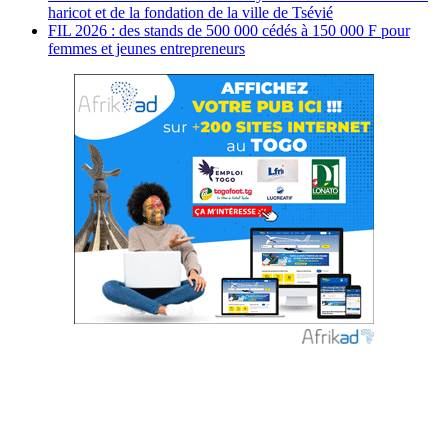
haricot et de la fondation de la ville de Tsévié
FIL 2026 : des stands de 500 000 cédés à 150 000 F pour
femmes et jeunes entrepreneurs