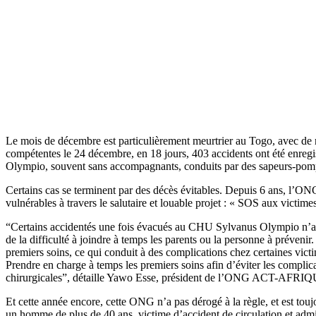
Le mois de décembre est particulièrement meurtrier au Togo, avec de n
compétentes le 24 décembre, en 18 jours, 403 accidents ont été enregis
Olympio, souvent sans accompagnants, conduits par des sapeurs-pompier
Certains cas se terminent par des décès évitables. Depuis 6 ans, l’O
vulnérables à travers le salutaire et louable projet : « SOS aux victime
“Certains accidentés une fois évacués au CHU Sylvanus Olympio n’arriv
de la difficulté à joindre à temps les parents ou la personne à préveni
premiers soins, ce qui conduit à des complications chez certaines vict
Prendre en charge à temps les premiers soins afin d’éviter les com
chirurgicales”, détaille Yawo Esse, président de l’ONG ACT-AFRI
Et cette année encore, cette ONG n’a pas dérogé à la règle, et est touj
un homme de plus de 40 ans, victime d’accident de circulation et admi