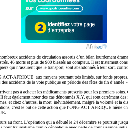
ombreux accidents de circulation assortis d’un bilan lourdement dramat
trés, 46 morts et plus de 900 blessés au compteur. Il est tristement con
s qui n’assurent que le transport, sont abandonnés à leur sort, confron
NG ACT-AFRIQUE, aux moyens pourtant très limités, sur fonds propres, 
s des accidents de la voie publique en période des fêtes de fin d’année »
ent pas à acheter les médicaments prescrits pour les premiers soins. Ce
r. Il faut également noter des cas dénommés X.Y, qui sont carrément des i
imes, et chez d’autres, la mort, inévitablement, malgré la volonté et l
plications, c’est le but de cette action que l’ONG ACT-AFRIQUE mène 
QUE.
ours au front. L’opération qui a débuté le 24 décembre se poursuit jusqu
s pour traumatisme cranio-céphalique avec perte de connaissance initia