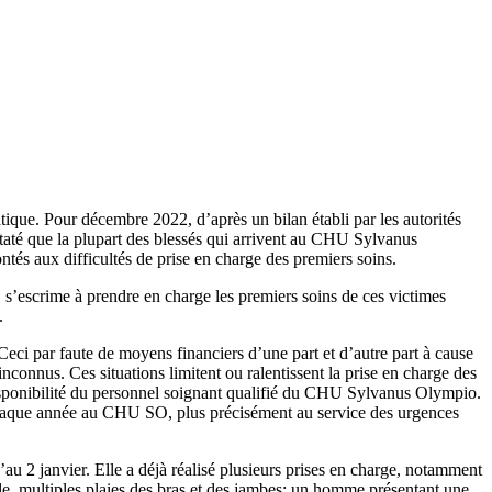
ique. Pour décembre 2022, d’après un bilan établi par les autorités
staté que la plupart des blessés qui arrivent au CHU Sylvanus
tés aux difficultés de prise en charge des premiers soins.
s’escrime à prendre en charge les premiers soins de ces victimes
.
ci par faute de moyens financiers d’une part et d’autre part à cause
nconnus. Ces situations limitent ou ralentissent la prise en charge des
a disponibilité du personnel soignant qualifié du CHU Sylvanus Olympio.
chaque année au CHU SO, plus précisément au service des urgences
’au 2 janvier. Elle a déjà réalisé plusieurs prises en charge, notamment
le, multiples plaies des bras et des jambes; un homme présentant une