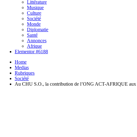
Littérature
Musique
Culture
Société
Monde
Diplomatie
Santé
Annonces
Afrique
Elementor #6188
Home
Medias
Rubriques
Société
Au CHU S.O., la contribution de l’ONG ACT-AFRIQUE aux pr