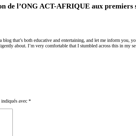
ion de l’ONG ACT-AFRIQUE aux premiers so
a blog that’s both educative and entertaining, and let me inform you, you
igently about. I’m very comfortable that I stumbled across this in my se
t indiqués avec
*