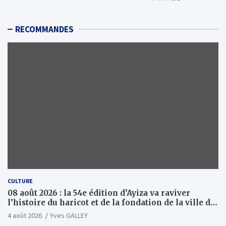
RECOMMANDES
CULTURE
08 août 2026 : la 54e édition d’Ayiza va raviver
l’histoire du haricot et de la fondation de la ville de
Tsévié
4 août 2026
Yves GALLEY