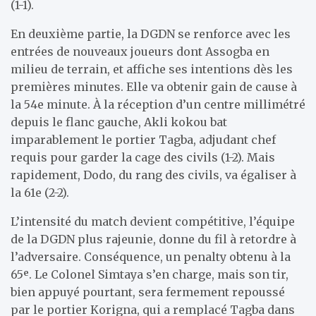
(1-1).
En deuxième partie, la DGDN se renforce avec les
entrées de nouveaux joueurs dont Assogba en
milieu de terrain, et affiche ses intentions dès les
premières minutes. Elle va obtenir gain de cause à
la 54e minute. À la réception d’un centre millimétré
depuis le flanc gauche, Akli kokou bat
imparablement le portier Tagba, adjudant chef
requis pour garder la cage des civils (1-2). Mais
rapidement, Dodo, du rang des civils, va égaliser à
la 61e (2-2).
L’intensité du match devient compétitive, l’équipe
de la DGDN plus rajeunie, donne du fil à retordre à
l’adversaire. Conséquence, un penalty obtenu à la
65ᵉ. Le Colonel Simtaya s’en charge, mais son tir,
bien appuyé pourtant, sera fermement repoussé
par le portier Korigna, qui a remplacé Tagba dans