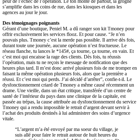
peur de l’échec de l’opération. Le ton monte de partout, la grogne
s’amplifie dans les coins de rue, dans les kiosques et dans les
agences au jour le jour.
Des témoignages poignants
Gérant d’une boutique, Peniel M. a dû ranger son kit Tmoney pour
offrir exclusivement les services flooz. Et pour cause. “Je n’en
pouvais plus. Tmoney c’est la merde pas possible. Il arrive dès fois,
durant toute une journée, aucune opération n’est fructueuse. Le
réseau flanche, tu lances le *145#, ça tourne, ça tourne, en vain. Et
c’est moi qui encaisse la rage des clients. Dès fois, tu réussis
l’opération, mais tu ne reçois le message de notification que des
heures plus tard. Il m’est donc arrivé plusieurs fois de me tromper en
faisant la même opération plusieurs fois, alors que la première a
réussi. Et c’est moi qui perds. J’ai décidé d’arrêter”, confie-t-il. Le
dysfonctionnement criard de Tmoney a même causé récemment un
drame. Une vieille, dans un état critique, transférée d’un centre de
santé de l’intérieur du pays dans une clinique de la capitale, est
passée au trépas, la cause attribuée au dysfonctionnement du service
Tmoney qui a rendu impossible le retrait d’argent devant servir à
l’achat des produits destinés à lui administrer des soins d’urgence
vitale.
“L’argent m’a été envoyé par ma soeur du village, je
suis allé pour faire le retrait autour de huit heures du