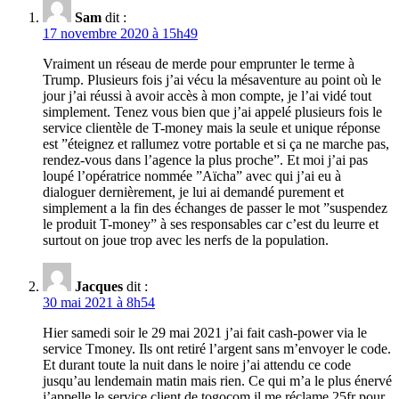
Sam
dit :
17 novembre 2020 à 15h49
Vraiment un réseau de merde pour emprunter le terme à
Trump. Plusieurs fois j’ai vécu la mésaventure au point où le
jour j’ai réussi à avoir accès à mon compte, je l’ai vidé tout
simplement. Tenez vous bien que j’ai appelé plusieurs fois le
service clientèle de T-money mais la seule et unique réponse
est ”éteignez et rallumez votre portable et si ça ne marche pas,
rendez-vous dans l’agence la plus proche”. Et moi j’ai pas
loupé l’opératrice nommée ”Aïcha” avec qui j’ai eu à
dialoguer dernièrement, je lui ai demandé purement et
simplement a la fin des échanges de passer le mot ”suspendez
le produit T-money” à ses responsables car c’est du leurre et
surtout on joue trop avec les nerfs de la population.
Jacques
dit :
30 mai 2021 à 8h54
Hier samedi soir le 29 mai 2021 j’ai fait cash-power via le
service Tmoney. Ils ont retiré l’argent sans m’envoyer le code.
Et durant toute la nuit dans le noire j’ai attendu ce code
jusqu’au lendemain matin mais rien. Ce qui m’a le plus énervé
j’appelle le service client de togocom il me réclame 25fr pour