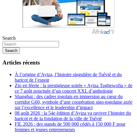
Search
Search
Articles récents
À l’origine d’Ayiza, l’histoire singulière de Tsévié et du
haricot de l’espoir
Zio en féerie : la prestigieuse soirée « Ayiza Tugbewofia » de
ce 7 août ponctuée d’un concert XXL d’anthologie
Shanghai : des cadres togolais en immersion au cœur du
corridor G60, symbole d’une coopération sino-togolaise axée
sur l’excellence et le leadership d’impact
08 août 2026 : la 54e édition d’Ayiza va raviver l’histoire du
haricot et de la fondation de la ville de Tsévié
FIL 2026 : des stands de 500 000 cédés à 150 000 F pour
femmes et jeunes entrepreneurs