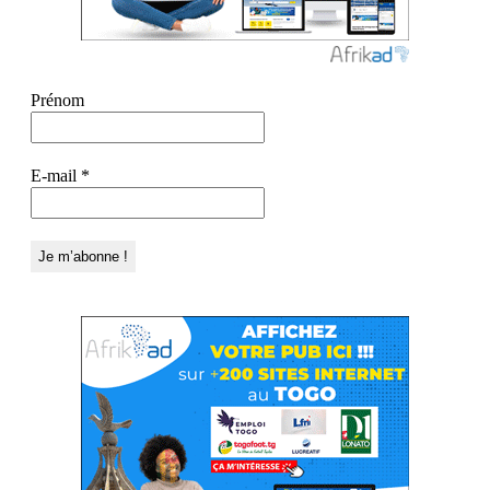
Prénom
E-mail
*