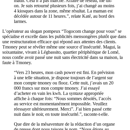
matin. Cela n’a pas marché. Affaire de réseau, me dit-
on. Je suis retourné plusieurs fois, j’ai changé au moins
4 kiosques dans la zone, même résultat. La maman est
décédée autour de 11 heures.”, relate Katé, au bord des
larmes.
L’opérateur au slogan pompeux “Togocom change pour vous” se
spécialise et excelle dans les publicités mensongères plutôt que dans
une restructuration efficace qui répond aux attentes des clients.
Tmoney peut se révéler même une source d’insécurité. Magui, la
soixantaine, vivant à Légbassito, quartier périphérique de Lomé,
nous confie avoir passé une nuit sans électricité dans sa maison, la
faute à Tmoney.
“Vers 23 heures, mon cash power est fini. En prévision
à une telle situation, je dispose toujours de l’argent sur
mon compte tmoney ou flooz. Cette nuit, j’avais un 20
000 francs sur mon compte tmoney. J’ai essayé
d’acheter en vain les kwh. La syntaxe appropriée
affiche à chaque fois: “Nous sommes désolés, l’accès
au service est momentanément impossible. Veuillez
réessayer ultérieurement. Merci”. J’ai bien passé cette
nuit dans le noir, en toute insécurité.”, raconte-t-elle.
Que dire de la mésaventure de la rédaction d’un organe
de presse dont nous taisons le nom. “Nous étions au