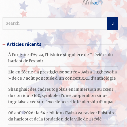
S
e
a
r
Articles récents
c
h
À l’origine d’Ayiza, l’histoire singulière de Tsévié et du
haricot de l’espoir
Zio en féerie : la prestigieuse soirée « Ayiza Tugbewofia
» de ce 7 août ponctuée d’un concert XXL d’anthologie
Shanghai : des cadres togolais en immersion au cœur
du corridor G60, symbole d’une coopération sino-
togolaise axée sur l’excellence et le leadership d’impact
08 août 2026 : la 54e édition d’Ayiza va raviver l’histoire
du haricot et de la fondation de la ville de Tsévié