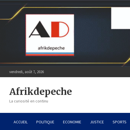
Skip
to
content
vendredi, août 7, 2026
Afrikdepeche
La curiosité en continu
ACCUEIL
POLITIQUE
ECONOMIE
JUSTICE
SPORTS