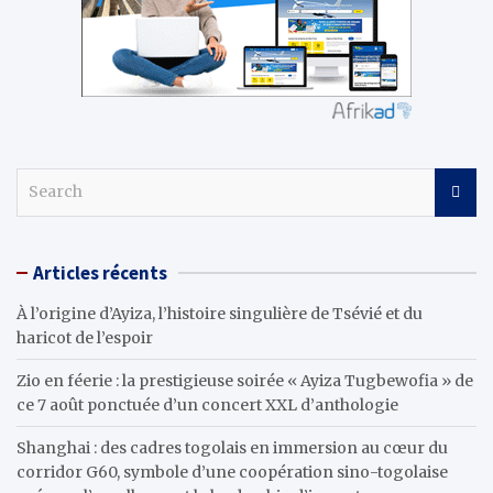
S
e
a
r
Articles récents
c
h
À l’origine d’Ayiza, l’histoire singulière de Tsévié et du
haricot de l’espoir
Zio en féerie : la prestigieuse soirée « Ayiza Tugbewofia » de
ce 7 août ponctuée d’un concert XXL d’anthologie
Shanghai : des cadres togolais en immersion au cœur du
corridor G60, symbole d’une coopération sino-togolaise