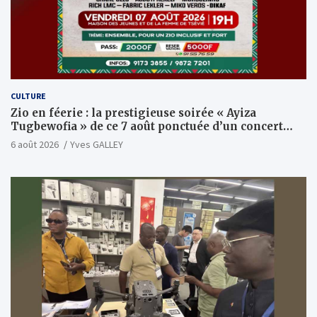
CULTURE
Zio en féerie : la prestigieuse soirée « Ayiza
Tugbewofia » de ce 7 août ponctuée d’un concert
XXL d’anthologie
6 août 2026
Yves GALLEY