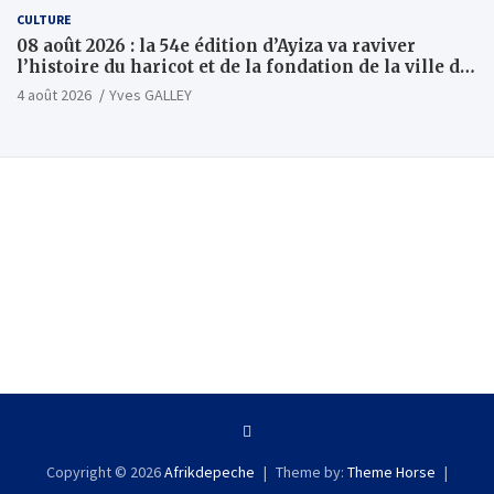
CULTURE
08 août 2026 : la 54e édition d’Ayiza va raviver
l’histoire du haricot et de la fondation de la ville de
Tsévié
4 août 2026
Yves GALLEY
Copyright © 2026
Afrikdepeche
Theme by:
Theme Horse