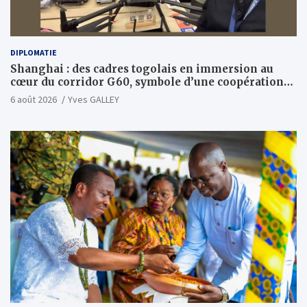
DIPLOMATIE
Shanghai : des cadres togolais en immersion au
cœur du corridor G60, symbole d’une coopération
sino-togolaise axée sur l’excellence et le leadership
6 août 2026
Yves GALLEY
d’impact