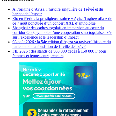
À l’origine d’Ayiza, l’histoire singulière de Tsévié et du
haricot de l’espoir
Zio en féerie : la prestigieuse soirée « Ayiza Tugbewofia » de
ce 7 août ponctuée d’un concert XXL d’anthologie
Shanghai : des cadres togolais en immersion au cœur du
corridor G60, symbole d’une coopération sino-togolaise axée
sur l’excellence et le leadership d’impact
08 août 2026 : la 54e édition d’Ayiza va raviver l’histoire du
haricot et de la fondation de la ville de Tsévié
FIL 2026 : des stands de 500 000 cédés à 150 000 F pour
femmes et jeunes entrepreneurs