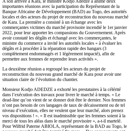
A son arrivée à Kara, le ministre Kodjo Adedze a animé deux
importantes réunions avec la participation du Représentant de la
Banque Africaine de Développement (BAD) au Togo, des autorités
locales et des acteurs du projet de reconstruction du nouveau marché
de Kara. La première a consisté à un échange avec les
commerçantes victimes du marché provisoire incendié le 1er janvier
2022, pour leur apporter les compassions du Gouvernement. Après
avoir constaté les dégâts et échangé avec les commerçantes, le
ministre du commerce a invité les autorités locales « à évaluer les
dégâts et à procéder à la réparation rapide des hangars (3
complètement endommagés et 1 légèrement impacté), afin de
permettre aux femmes de reprendre leurs activités ».
La deuxième réunion a regroupé les acteurs du projet de
reconstruction du nouveau grand marché de Kara pour avoir une
situation claire de l’évolution du chantier.
Monsieur Kodjo ADEDZE a exhorté les prestataires à la célérité
dans l’exécution des travaux pour livrer le marché à temps. « Le
dead-line qu’on vient de se donner doit être le dernier. Nos femmes
n’ont pas besoin de ces langages de taux de décaissement ou de tel
niveau d’exécution, elles ne veulent que leur marché, alors prenez
vos dispositions ! ». « Il est inadmissible que les femmes soient à la
merci de tous les aléas dans le marché provisoire », a-t-il martelé.
Pour Wilfrid Paterne ABIOLA, représentant de la BAD au Togo, le