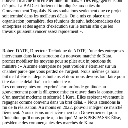
nouveau marché doit être terminé fin mars. « Des engagements ont
été pris. La BAD est fortement impliquée aux côtés du
Gouvernement Togolais. Nous souhaitons seulement que ce projet
soit terminé dans les meilleurs délais. On a mis en place une
organisation journalière, des réunions de suivi hebdomadaires des
entreprises et des agents d’exécution sur le terrain afin que les
travaux puissent avancer assez rapidement ».
Robert DATE, Directeur Technique de ADTF, l’une des entreprises
intervenant dans la construction du nouveau marché de Kara,
promet mobiliser les moyens pour se plier aux injonctions du
ministre : « Aucune entreprise ne peut vouloir s’éterniser sur un
chantier parce que vous perdez de l’argent. Nous-mêmes ça nous
fait mal d’être ici depuis huit ans et donc nous devons tout faire pour
être dans le délai fixé par le ministre ».
Les commerçantes ont exprimé leur profonde gratitude au
gouvernement pour la diligence mise en œuvre dans la construction
d’un marché moderne et sécurisé à Kara. Elles espèrent vivement le
regagner comme convenu dans un bref délai. « Nous attendons la
fin de la réalisation. Au moins en 2022, pouvoir intégrer ce marché
fièrement. Nous disons un sincère merci au Gouvernement pour
l’intention qu’il nous porte », a indiqué Mme KPEKPASSE Élise,
présidente des commerçantes des marchés de Kara.