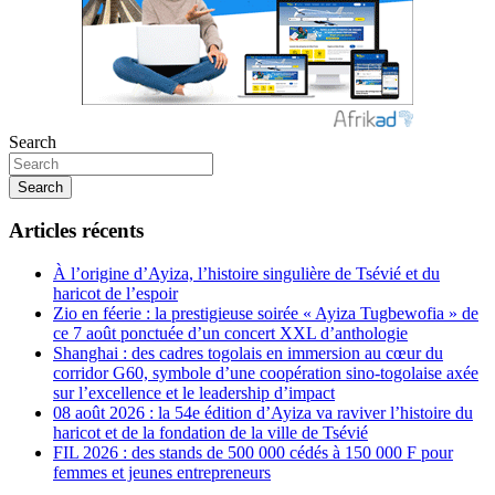
Search
Search
Articles récents
À l’origine d’Ayiza, l’histoire singulière de Tsévié et du
haricot de l’espoir
Zio en féerie : la prestigieuse soirée « Ayiza Tugbewofia » de
ce 7 août ponctuée d’un concert XXL d’anthologie
Shanghai : des cadres togolais en immersion au cœur du
corridor G60, symbole d’une coopération sino-togolaise axée
sur l’excellence et le leadership d’impact
08 août 2026 : la 54e édition d’Ayiza va raviver l’histoire du
haricot et de la fondation de la ville de Tsévié
FIL 2026 : des stands de 500 000 cédés à 150 000 F pour
femmes et jeunes entrepreneurs