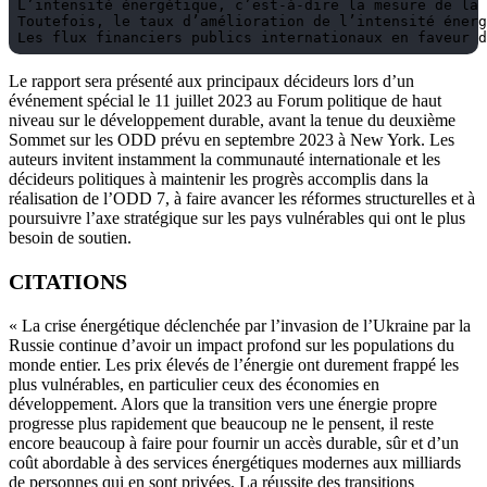
L’intensité énergétique, c’est-à-dire la mesure de la 
Toutefois, le taux d’amélioration de l’intensité énerg
Les flux financiers publics internationaux en faveur d
Le rapport sera présenté aux principaux décideurs lors d’un
événement spécial le 11 juillet 2023 au Forum politique de haut
niveau sur le développement durable, avant la tenue du deuxième
Sommet sur les ODD prévu en septembre 2023 à New York. Les
auteurs invitent instamment la communauté internationale et les
décideurs politiques à maintenir les progrès accomplis dans la
réalisation de l’ODD 7, à faire avancer les réformes structurelles et à
poursuivre l’axe stratégique sur les pays vulnérables qui ont le plus
besoin de soutien.
CITATIONS
« La crise énergétique déclenchée par l’invasion de l’Ukraine par la
Russie continue d’avoir un impact profond sur les populations du
monde entier. Les prix élevés de l’énergie ont durement frappé les
plus vulnérables, en particulier ceux des économies en
développement. Alors que la transition vers une énergie propre
progresse plus rapidement que beaucoup ne le pensent, il reste
encore beaucoup à faire pour fournir un accès durable, sûr et d’un
coût abordable à des services énergétiques modernes aux milliards
de personnes qui en sont privées. La réussite des transitions