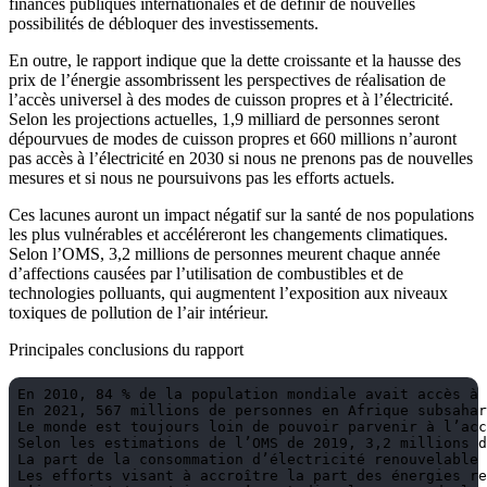
finances publiques internationales et de définir de nouvelles
possibilités de débloquer des investissements.
En outre, le rapport indique que la dette croissante et la hausse des
prix de l’énergie assombrissent les perspectives de réalisation de
l’accès universel à des modes de cuisson propres et à l’électricité.
Selon les projections actuelles, 1,9 milliard de personnes seront
dépourvues de modes de cuisson propres et 660 millions n’auront
pas accès à l’électricité en 2030 si nous ne prenons pas de nouvelles
mesures et si nous ne poursuivons pas les efforts actuels.
Ces lacunes auront un impact négatif sur la santé de nos populations
les plus vulnérables et accéléreront les changements climatiques.
Selon l’OMS, 3,2 millions de personnes meurent chaque année
d’affections causées par l’utilisation de combustibles et de
technologies polluants, qui augmentent l’exposition aux niveaux
toxiques de pollution de l’air intérieur.
Principales conclusions du rapport
En 2010, 84 % de la population mondiale avait accès à 
En 2021, 567 millions de personnes en Afrique subsahar
Le monde est toujours loin de pouvoir parvenir à l’acc
Selon les estimations de l’OMS de 2019, 3,2 millions d
La part de la consommation d’électricité renouvelable 
Les efforts visant à accroître la part des énergies re