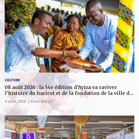
CULTURE
08 août 2026 : la 54e édition d’Ayiza va raviver
l’histoire du haricot et de la fondation de la ville de
Tsévié
4 août 2026
Yves GALLEY