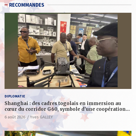
RECOMMANDES
DIPLOMATIE
Shanghai : des cadres togolais en immersion au
cœur du corridor G60, symbole d’une coopération
sino-togolaise axée sur l’excellence et le leadership
6 août 2026
Yves GALLEY
d’impact