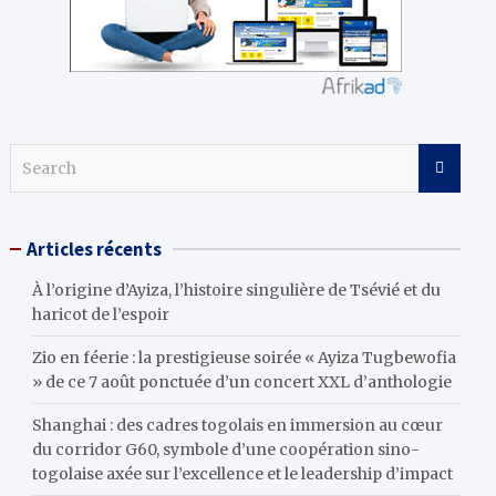
S
e
a
r
Articles récents
c
h
À l’origine d’Ayiza, l’histoire singulière de Tsévié et du
haricot de l’espoir
Zio en féerie : la prestigieuse soirée « Ayiza Tugbewofia
» de ce 7 août ponctuée d’un concert XXL d’anthologie
Shanghai : des cadres togolais en immersion au cœur
du corridor G60, symbole d’une coopération sino-
togolaise axée sur l’excellence et le leadership d’impact