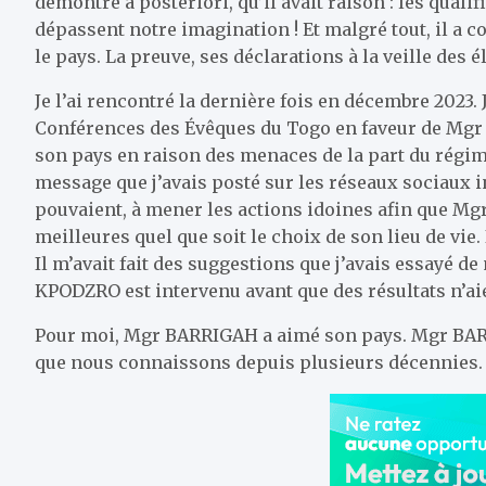
démontré a posteriori, qu’il avait raison : les quali
dépassent notre imagination ! Et malgré tout, il a c
le pays. La preuve, ses déclarations à la veille des é
Je l’ai rencontré la dernière fois en décembre 2023. 
Conférences des Évêques du Togo en faveur de Mgr 
son pays en raison des menaces de la part du régime
message que j’avais posté sur les réseaux sociaux i
pouvaient, à mener les actions idoines afin que M
meilleures quel que soit le choix de son lieu de vie.
Il m’avait fait des suggestions que j’avais essayé 
KPODZRO est intervenu avant que des résultats n’ai
Pour moi, Mgr BARRIGAH a aimé son pays. Mgr BARRI
que nous connaissons depuis plusieurs décennies.