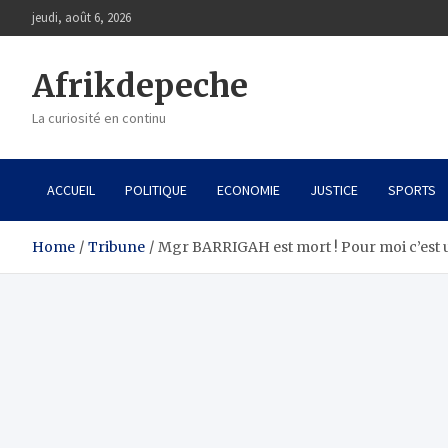
Skip
jeudi, août 6, 2026
to
content
Afrikdepeche
La curiosité en continu
ACCUEIL
POLITIQUE
ECONOMIE
JUSTICE
SPORTS
Home
Tribune
Mgr BARRIGAH est mort ! Pour moi c’est 