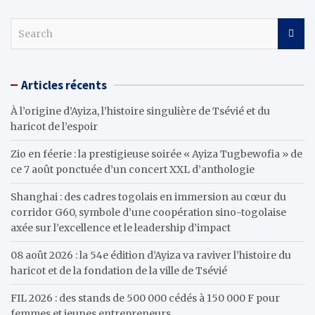
S
e
a
r
Articles récents
c
h
À l’origine d’Ayiza, l’histoire singulière de Tsévié et du
haricot de l’espoir
Zio en féerie : la prestigieuse soirée « Ayiza Tugbewofia » de
ce 7 août ponctuée d’un concert XXL d’anthologie
Shanghai : des cadres togolais en immersion au cœur du
corridor G60, symbole d’une coopération sino-togolaise
axée sur l’excellence et le leadership d’impact
08 août 2026 : la 54e édition d’Ayiza va raviver l’histoire du
haricot et de la fondation de la ville de Tsévié
FIL 2026 : des stands de 500 000 cédés à 150 000 F pour
femmes et jeunes entrepreneurs