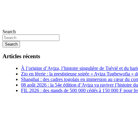
Search
Search
Articles récents
À l’origine d’Ayiza, l’histoire singulière de Tsévié et du hari
Zio en féerie : la prestigieuse soirée « Ayiza Tugbewofia »
Shanghai : des cadres togolais en immersion au cœur du corr
08 août 2026 : la 54e édition d’Ayiza va raviver l’histoire du 
FIL 2026 : des stands de 500 000 cédés à 150 000 F pour fe