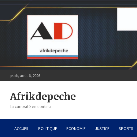
Skip
to
content
jeudi, août 6, 2026
Afrikdepeche
La curiosité en continu
ACCUEIL
POLITIQUE
ECONOMIE
JUSTICE
SPORTS