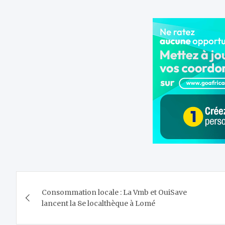
Navigation
Consommation locale : La Vmb et OuiSave
de
lancent la 8e localthèque à Lomé
l’article