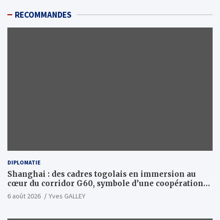
RECOMMANDES
DIPLOMATIE
Shanghai : des cadres togolais en immersion au
cœur du corridor G60, symbole d’une coopération
sino-togolaise axée sur l’excellence et le leadership
6 août 2026
Yves GALLEY
d’impact