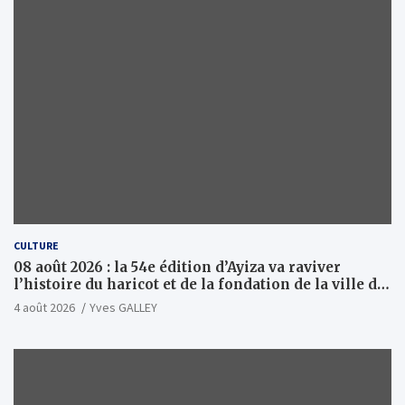
CULTURE
08 août 2026 : la 54e édition d’Ayiza va raviver
l’histoire du haricot et de la fondation de la ville de
Tsévié
4 août 2026
Yves GALLEY