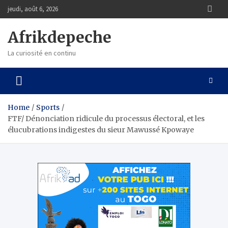
Skip
jeudi, août 6, 2026
to
content
Afrikdepeche
La curiosité en continu
Home
Sports
FTF/ Dénonciation ridicule du processus électoral, et les
élucubrations indigestes du sieur Mawussé Kpowaye