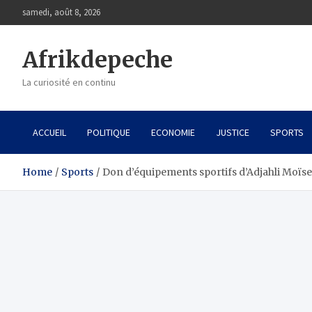
Skip
samedi, août 8, 2026
to
content
Afrikdepeche
La curiosité en continu
ACCUEIL
POLITIQUE
ECONOMIE
JUSTICE
SPORTS
Home
Sports
Don d’équipements sportifs d’Adjahli Moïse