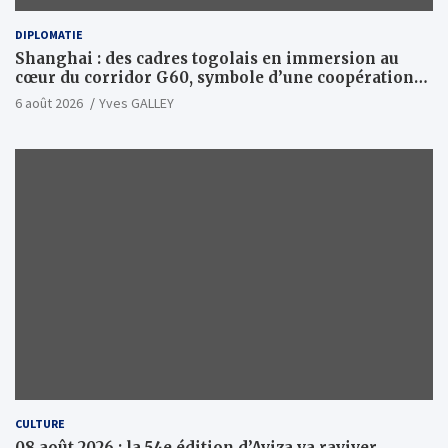
DIPLOMATIE
Shanghai : des cadres togolais en immersion au
cœur du corridor G60, symbole d’une coopération
sino-togolaise axée sur l’excellence et le leadership
6 août 2026
Yves GALLEY
d’impact
CULTURE
08 août 2026 : la 54e édition d’Ayiza va raviver