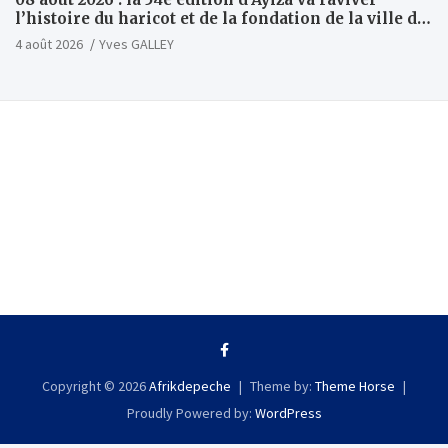
l’histoire du haricot et de la fondation de la ville de
Tsévié
4 août 2026
Yves GALLEY
Copyright © 2026
Afrikdepeche
Theme by:
Theme Horse
Proudly Powered by:
WordPress