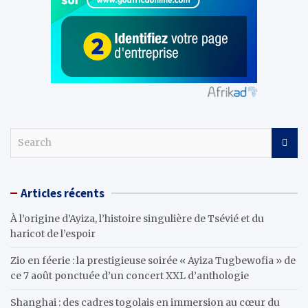
S
e
a
r
Articles récents
c
h
À l’origine d’Ayiza, l’histoire singulière de Tsévié et du
haricot de l’espoir
Zio en féerie : la prestigieuse soirée « Ayiza Tugbewofia » de
ce 7 août ponctuée d’un concert XXL d’anthologie
Shanghai : des cadres togolais en immersion au cœur du