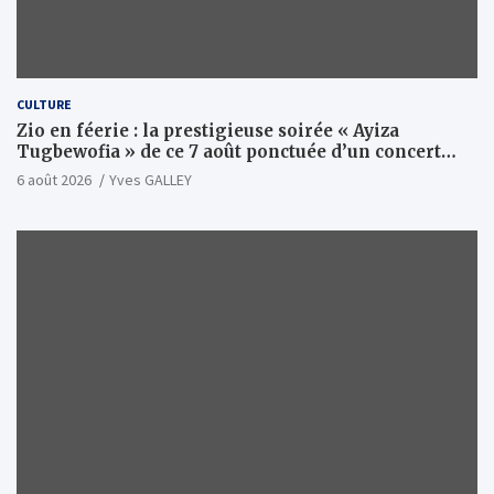
CULTURE
Zio en féerie : la prestigieuse soirée « Ayiza
Tugbewofia » de ce 7 août ponctuée d’un concert
XXL d’anthologie
6 août 2026
Yves GALLEY