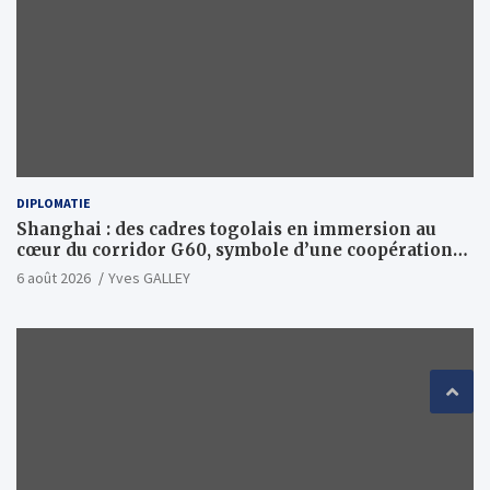
DIPLOMATIE
Shanghai : des cadres togolais en immersion au
cœur du corridor G60, symbole d’une coopération
sino-togolaise axée sur l’excellence et le leadership
6 août 2026
Yves GALLEY
d’impact