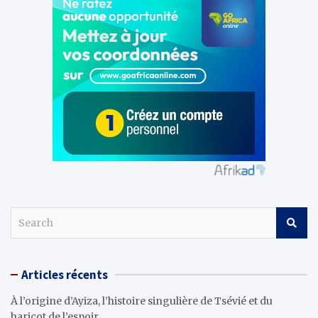
S
e
a
r
Articles récents
c
h
À l’origine d’Ayiza, l’histoire singulière de Tsévié et du
haricot de l’espoir