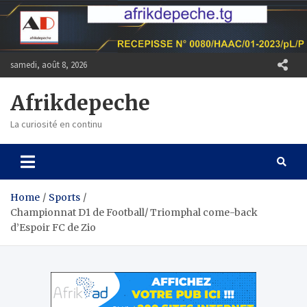
Skip
to
content
samedi, août 8, 2026
Afrikdepeche
La curiosité en continu
Home
Sports
Championnat D1 de Football/ Triomphal come-back
d’Espoir FC de Zio