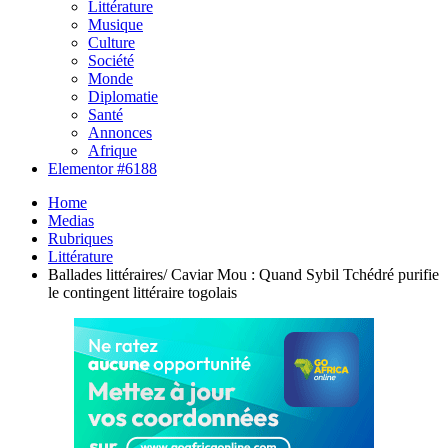
Littérature
Musique
Culture
Société
Monde
Diplomatie
Santé
Annonces
Afrique
Elementor #6188
Home
Medias
Rubriques
Littérature
Ballades littéraires/ Caviar Mou : Quand Sybil Tchédré purifie
le contingent littéraire togolais