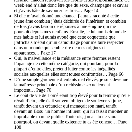
week-end n’allait donc être que du sexe, champagne et caviar
et j’avais hâte de savourer les trois… Page 14
Si elle m’avait donné une chance, j’aurais raconté à cette
jeune âme combien j’étais déchirée de l’intérieur, et combien
de fois j’avais besoin de réponses à une énigme qui me
poursuit depuis mes neuf ans. Ensuite, je lui aurais donné de
mes habits et lui aurais avoué que cette coquetterie que
j’affichais n’était qu’un camouflage pour me faire respecter
dans un monde qui semble rire de mes origines et
apparences… Page 17
Oui, la malveillance et la médisance entre femmes restent
l’apanage de cette même catégorie, qui pourtant, pour la
plupart d’entre elles, prétend lutter contre les inégalités
sociales auxquelles elles sont toutes confrontées… Page 66
D’une simple gardienne d’enfants mal élevés, je suis devenue
la maîtresse principale d’un richissime sexuellement
impotent… Page 70
Le coût de vie de Lomé étant trop élevé pour la femme qu’elle
rêvait d’être, elle était souvent obligée de soulever sa jupe,
tantôt devant un créancier qui menaçait son mari, tantôt
devant un Boss -un homme influent- qui lui faisait miroiter un
improbable marché public. Toutefois, jamais tu ne sauras
pourquoi, ou devant quelle exigence tu as été conçue… Page
108