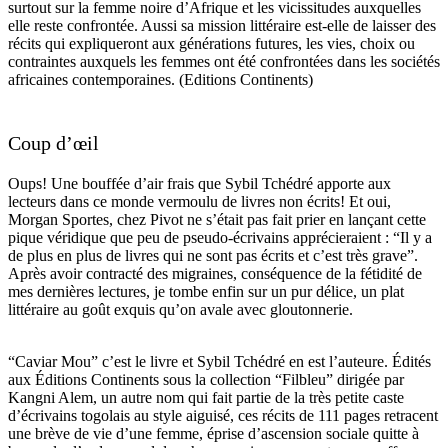
surtout sur la femme noire d’Afrique et les vicissitudes auxquelles
elle reste confrontée. Aussi sa mission littéraire est-elle de laisser des
récits qui expliqueront aux générations futures, les vies, choix ou
contraintes auxquels les femmes ont été confrontées dans les sociétés
africaines contemporaines. (Editions Continents)
Coup d’œil
Oups! Une bouffée d’air frais que Sybil Tchédré apporte aux
lecteurs dans ce monde vermoulu de livres non écrits! Et oui,
Morgan Sportes, chez Pivot ne s’était pas fait prier en lançant cette
pique véridique que peu de pseudo-écrivains apprécieraient : “Il y a
de plus en plus de livres qui ne sont pas écrits et c’est très grave”.
Après avoir contracté des migraines, conséquence de la fétidité de
mes dernières lectures, je tombe enfin sur un pur délice, un plat
littéraire au goût exquis qu’on avale avec gloutonnerie.
“Caviar Mou” c’est le livre et Sybil Tchédré en est l’auteure. Édités
aux Éditions Continents sous la collection “Filbleu” dirigée par
Kangni Alem, un autre nom qui fait partie de la très petite caste
d’écrivains togolais au style aiguisé, ces récits de 111 pages retracent
une brève de vie d’une femme, éprise d’ascension sociale quitte à