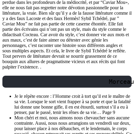
perdue dans les profondeurs de la médiocrité, et par “Caviar Mou»,
elle ne nous fait pas regretter notre dévotion passionnelle pour la
littérature, la vraie. Bien sûr qu’il y a de la fausse littérature comme il
y a des faux Lacoste et des faux Hermès! Sybil Tchédré, par ”
Caviar Mou” ne fait pas partie de cette caserne éhontée. Elle fait
partie des écrivains qui n’ont pas un style, mais du style comme le
didactisait Cocteau. Car avoir du style, c’est donner vie aux mots et
aux maux, c’est de faire aimer ou détester avec génie les
personnages, c’est raconter une histoire sous différents angles et
sous multiples aspects. Et cela, le livre de Sybil Tchédré le reflète.
Tout pervers de littérature devrait se nourrir grassement de ce
bouquin aux allures de pragmatisme vicieux et aux récits qui font
palpiter l’existence. .
                             Morceau
Je le répète encore : l’Homme croit à tort qu’il est le maître de
sa vie. Lorsque le sort vient frapper à sa porte et que la fatalité
lui donne une bonne gifle, il en est étourdi, surtout s’il a eu à
penser, par le passé, tenir les rênes de sa vie… Page 9
Mon chéri et moi, nous aimons nous chevaucher sans aucune
contrainte. Aussi, nous nous arrangions un vendredi sur deux,
pour laisser place à nos débauches, et le lendemain, le corps
rassasié, chacun retrouvait ses esprits et ses responsabilités. Ce