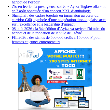
haricot de l’espoir
Zio en féerie : la prestigieuse soirée « Ayiza Tugbewofia » de
ce 7 août ponctuée d’un concert XXL d’anthologie
Shanghai : des cadres togolais en immersion au cœur du
corridor G60, symbole d’une coopération sino-togolaise axée
sur l’excellence et le leadership d’impact
08 août 2026 : la 54e édition d’Ayiza va raviver l’histoire du
haricot et de la fondation de la ville de Tsévié
FIL 2026 : des stands de 500 000 cédés à 150 000 F pour
femmes et jeunes entrepreneurs