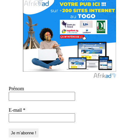
Prénom
E-mail
*