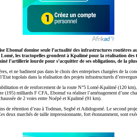
e Ebomaf domine seule l’actualité des infrastructures routières au
 Lomé, les tractopelles grondent à Kpalimé pour la réalisation des
né l’artillerie lourde pour s’acquitter de ses obligations, de la plu
ières, et ne badinent pas dans le choix des entreprises chargées de la co
’Etat togolais dans la réalisation des projets infrastructurels d’envergur
 réhabilitation et de renforcement de la route N°5 Lomé-Kpalimé (120 km)
nze (195) milliards F CFA, Ebomaf va réaliser l’aménagement d’une c
haussée de 2 voies entre Noépé et Kpalimé (91 km).
ins de rétention d’eau à Todman, Segbé et Adidogomé. Le second proje
Ces deux marchés de taille impressionnante, fort étonnamment, sont e