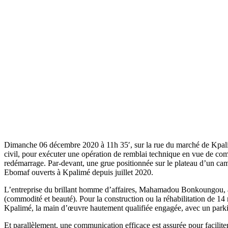
Dimanche 06 décembre 2020 à 11h 35′, sur la rue du marché de Kpalimé
civil, pour exécuter une opération de remblai technique en vue de com
redémarrage. Par-devant, une grue positionnée sur le plateau d’un cami
Ebomaf ouverts à Kpalimé depuis juillet 2020.
L’entreprise du brillant homme d’affaires, Mahamadou Bonkoungou, a d
(commodité et beauté). Pour la construction ou la réhabilitation de 14 r
Kpalimé, la main d’œuvre hautement qualifiée engagée, avec un par
Et parallèlement, une communication efficace est assurée pour faciliter 