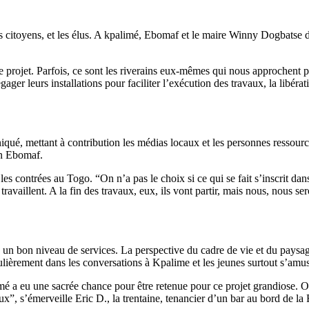
les citoyens, et les élus. A kpalimé, Ebomaf et le maire Winny Dogbats
le projet. Parfois, ce sont les riverains eux-mêmes qui nous approchent 
ager leurs installations pour faciliter l’exécution des travaux, la libér
ué, mettant à contribution les médias locaux et les personnes ressourc
on Ebomaf.
es contrées au Togo. “On n’a pas le choix si ce qui se fait s’inscrit d
ravaillent. A la fin des travaux, eux, ils vont partir, mais nous, nous ser
un bon niveau de services. La perspective du cadre de vie et du paysag
ulièrement dans les conversations à Kpalime et les jeunes surtout s’amus
é a eu une sacrée chance pour être retenue pour ce projet grandiose. On im
eaux”, s’émerveille Eric D., la trentaine, tenancier d’un bar au bord de l