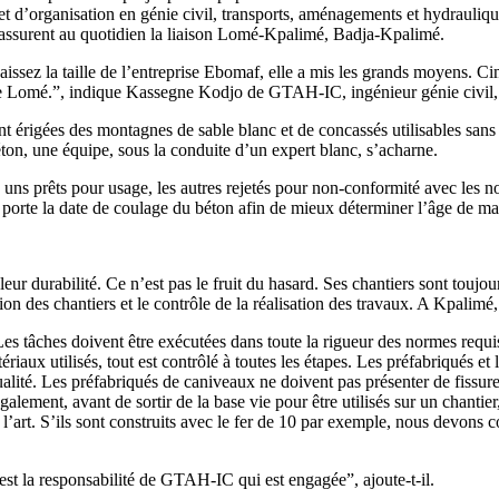
t d’organisation en génie civil, transports, aménagements et hydrauliqu
 assurent au quotidien la liaison Lomé-Kpalimé, Badja-Kpalimé.
sez la taille de l’entreprise Ebomaf, elle a mis les grands moyens. Cim
e Lomé.”, indique Kassegne Kodjo de GTAH-IC, ingénieur génie civil, 
nt érigées des montagnes de sable blanc et de concassés utilisables sa
béton, une équipe, sous la conduite d’un expert blanc, s’acharne.
es uns prêts pour usage, les autres rejetés pour non-conformité avec le
orte la date de coulage du béton afin de mieux déterminer l’âge de mat
leur durabilité. Ce n’est pas le fruit du hasard. Ses chantiers sont toujo
ection des chantiers et le contrôle de la réalisation des travaux. A Kpali
Les tâches doivent être exécutées dans toute la rigueur des normes requis
riaux utilisés, tout est contrôlé à toutes les étapes. Les préfabriqués et 
lité. Les préfabriqués de caniveaux ne doivent pas présenter de fissures 
ement, avant de sortir de la base vie pour être utilisés sur un chantier, 
 l’art. S’ils sont construits avec le fer de 10 par exemple, nous devons c
’est la responsabilité de GTAH-IC qui est engagée”, ajoute-t-il.