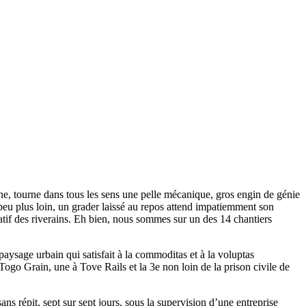
e, tourne dans tous les sens une pelle mécanique, gros engin de génie
peu plus loin, un grader laissé au repos attend impatiemment son
atif des riverains. Eh bien, nous sommes sur un des 14 chantiers
sage urbain qui satisfait à la commoditas et à la voluptas
à Togo Grain, une à Tove Rails et la 3e non loin de la prison civile de
ns répit, sept sur sept jours, sous la supervision d’une entreprise