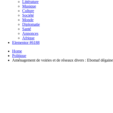
Littérature
Musique
Culture
Société
Monde
Diplomatie
Santé
Annonces
Afrique
Elementor #6188
Home
Politique
Aménagement de voiries et de réseaux divers : Ebomaf dégaine l