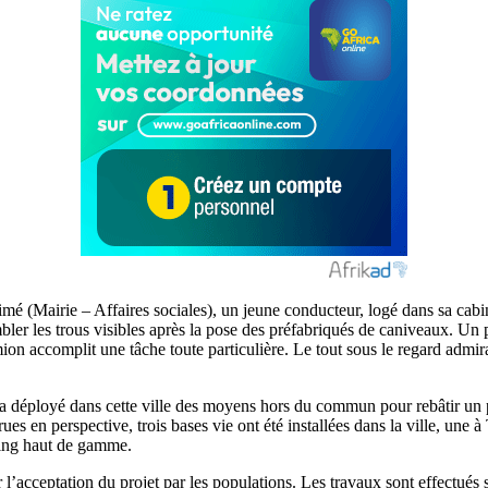
 (Mairie – Affaires sociales), un jeune conducteur, logé dans sa cabin
bler les trous visibles après la pose des préfabriqués de caniveaux. Un 
on accomplit une tâche toute particulière. Le tout sous le regard admir
éployé dans cette ville des moyens hors du commun pour rebâtir un pay
ues en perspective, trois bases vie ont été installées dans la ville, une 
king haut de gamme.
l’acceptation du projet par les populations. Les travaux sont effectués sa