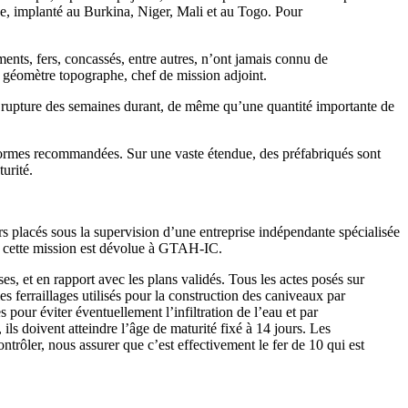
e, implanté au Burkina, Niger, Mali et au Togo. Pour
ents, fers, concassés, entre autres, n’ont jamais connu de
géomètre topographe, chef de mission adjoint.
ns rupture des semaines durant, de même qu’une quantité importante de
s normes recommandées. Sur une vaste étendue, des préfabriqués sont
urité.
urs placés sous la supervision d’une entreprise indépendante spécialisée
mé, cette mission est dévolue à GTAH-IC.
es, et en rapport avec les plans validés. Tous les actes posés sur
les ferraillages utilisés pour la construction des caniveaux par
pour éviter éventuellement l’infiltration de l’eau et par
ils doivent atteindre l’âge de maturité fixé à 14 jours. Les
ontrôler, nous assurer que c’est effectivement le fer de 10 qui est