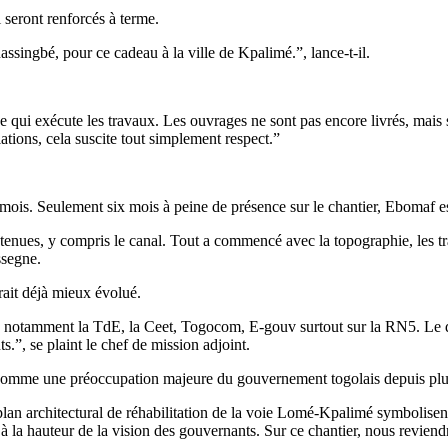
i seront renforcés à terme.
nassingbé, pour ce cadeau à la ville de Kpalimé.”, lance-t-il.
se qui exécute les travaux. Les ouvrages ne sont pas encore livrés, mais s
ations, cela suscite tout simplement respect.”
mois. Seulement six mois à peine de présence sur le chantier, Ebomaf es
tenues, y compris le canal. Tout a commencé avec la topographie, les tra
ssegne.
rait déjà mieux évolué.
dés notamment la TdE, la Ceet, Togocom, E-gouv surtout sur la RN5. Le d
s.”, se plaint le chef de mission adjoint.
ent comme une préoccupation majeure du gouvernement togolais depuis pl
lan architectural de réhabilitation de la voie Lomé-Kpalimé symbolisen
 la hauteur de la vision des gouvernants. Sur ce chantier, nous reviendr