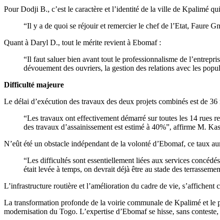
Pour Dodji B., c’est le caractère et l’identité de la ville de Kpalimé qu
“Il y a de quoi se réjouir et remercier le chef de l’Etat, Faure G
Quant à Daryl D., tout le mérite revient à Ebomaf :
“Il faut saluer bien avant tout le professionnalisme de l’entrepri
dévouement des ouvriers, la gestion des relations avec les popul
Difficulté majeure
Le délai d’exécution des travaux des deux projets combinés est de 36 
“Les travaux ont effectivement démarré sur toutes les 14 rues re
des travaux d’assainissement est estimé à 40%”, affirme M. Ka
N’eût été un obstacle indépendant de la volonté d’Ebomaf, ce taux au
“Les difficultés sont essentiellement liées aux services concé
était levée à temps, on devrait déjà être au stade des terrassement
L’infrastructure routière et l’amélioration du cadre de vie, s’affich
La transformation profonde de la voirie communale de Kpalimé et le p
modernisation du Togo. L’expertise d’Ebomaf se hisse, sans conteste, à