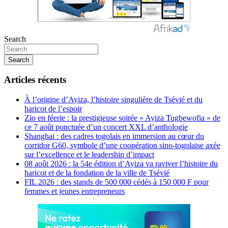
Search
Search
Articles récents
À l’origine d’Ayiza, l’histoire singulière de Tsévié et du
haricot de l’espoir
Zio en féerie : la prestigieuse soirée « Ayiza Tugbewofia » de
ce 7 août ponctuée d’un concert XXL d’anthologie
Shanghai : des cadres togolais en immersion au cœur du
corridor G60, symbole d’une coopération sino-togolaise axée
sur l’excellence et le leadership d’impact
08 août 2026 : la 54e édition d’Ayiza va raviver l’histoire du
haricot et de la fondation de la ville de Tsévié
FIL 2026 : des stands de 500 000 cédés à 150 000 F pour
femmes et jeunes entrepreneurs