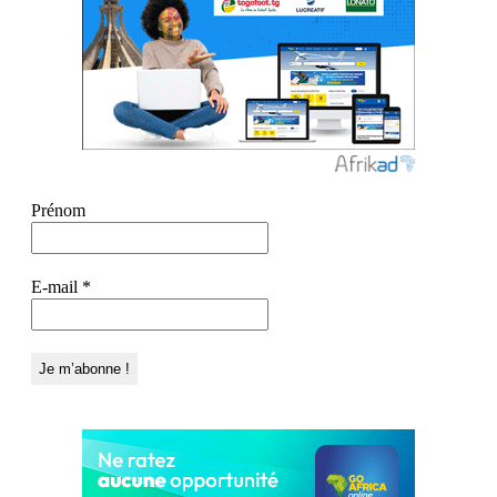
Prénom
E-mail
*