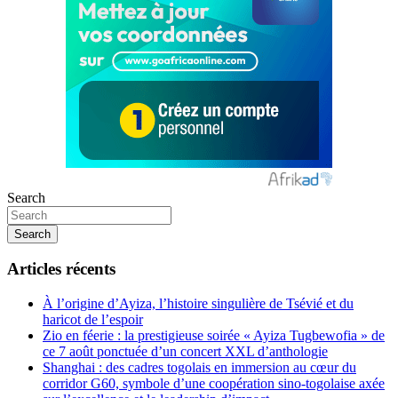
Search
Search
Articles récents
À l’origine d’Ayiza, l’histoire singulière de Tsévié et du
haricot de l’espoir
Zio en féerie : la prestigieuse soirée « Ayiza Tugbewofia » de
ce 7 août ponctuée d’un concert XXL d’anthologie
Shanghai : des cadres togolais en immersion au cœur du
corridor G60, symbole d’une coopération sino-togolaise axée