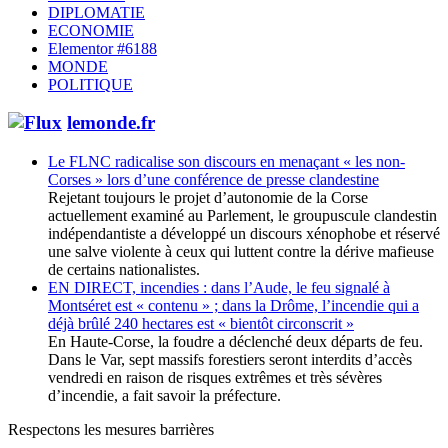
DIPLOMATIE
ECONOMIE
Elementor #6188
MONDE
POLITIQUE
lemonde.fr
Le FLNC radicalise son discours en menaçant « les non-
Corses » lors d’une conférence de presse clandestine
Rejetant toujours le projet d’autonomie de la Corse
actuellement examiné au Parlement, le groupuscule clandestin
indépendantiste a développé un discours xénophobe et réservé
une salve violente à ceux qui luttent contre la dérive mafieuse
de certains nationalistes.
EN DIRECT, incendies : dans l’Aude, le feu signalé à
Montséret est « contenu » ; dans la Drôme, l’incendie qui a
déjà brûlé 240 hectares est « bientôt circonscrit »
En Haute-Corse, la foudre a déclenché deux départs de feu.
Dans le Var, sept massifs forestiers seront interdits d’accès
vendredi en raison de risques extrêmes et très sévères
d’incendie, a fait savoir la préfecture.
Respectons les mesures barrières