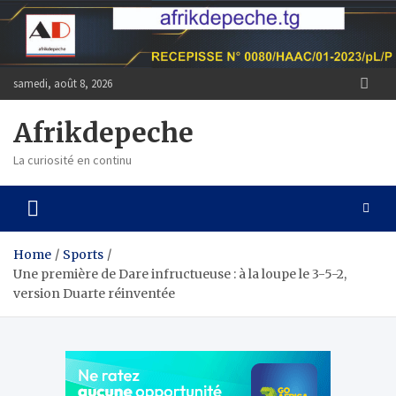
Skip
to
content
samedi, août 8, 2026
Afrikdepeche
La curiosité en continu
Home
Sports
Une première de Dare infructueuse : à la loupe le 3-5-2,
version Duarte réinventée