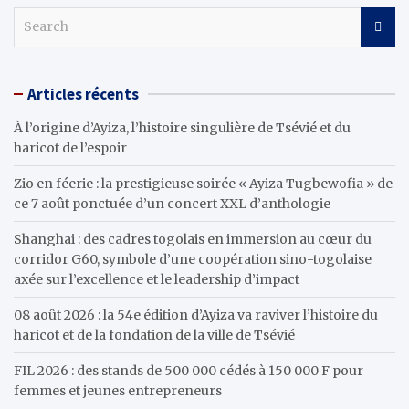
S
e
a
r
Articles récents
c
h
À l’origine d’Ayiza, l’histoire singulière de Tsévié et du
haricot de l’espoir
Zio en féerie : la prestigieuse soirée « Ayiza Tugbewofia » de
ce 7 août ponctuée d’un concert XXL d’anthologie
Shanghai : des cadres togolais en immersion au cœur du
corridor G60, symbole d’une coopération sino-togolaise
axée sur l’excellence et le leadership d’impact
08 août 2026 : la 54e édition d’Ayiza va raviver l’histoire du
haricot et de la fondation de la ville de Tsévié
FIL 2026 : des stands de 500 000 cédés à 150 000 F pour
femmes et jeunes entrepreneurs