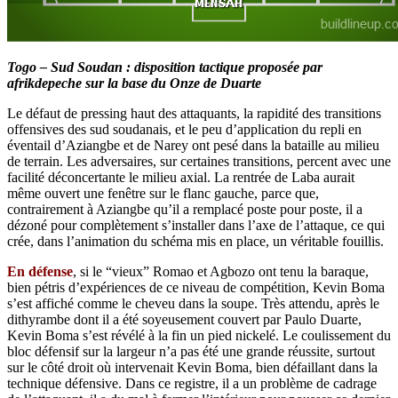
Togo – Sud Soudan : disposition tactique proposée par
afrikdepeche sur la base du Onze de Duarte
Le défaut de pressing haut des attaquants, la rapidité des transitions
offensives des sud soudanais, et le peu d’application du repli en
éventail d’Aziangbe et de Narey ont pesé dans la bataille au milieu
de terrain. Les adversaires, sur certaines transitions, percent avec une
facilité déconcertante le milieu axial. La rentrée de Laba aurait
même ouvert une fenêtre sur le flanc gauche, parce que,
contrairement à Aziangbe qu’il a remplacé poste pour poste, il a
dézoné pour complètement s’installer dans l’axe de l’attaque, ce qui
crée, dans l’animation du schéma mis en place, un véritable fouillis.
En défense
, si le “vieux” Romao et Agbozo ont tenu la baraque,
bien pétris d’expériences de ce niveau de compétition, Kevin Boma
s’est affiché comme le cheveu dans la soupe. Très attendu, après le
dithyrambe dont il a été soyeusement couvert par Paulo Duarte,
Kevin Boma s’est révélé à la fin un pied nickelé. Le coulissement du
bloc défensif sur la largeur n’a pas été une grande réussite, surtout
sur le côté droit où intervenait Kevin Boma, bien défaillant dans la
technique défensive. Dans ce registre, il a un problème de cadrage