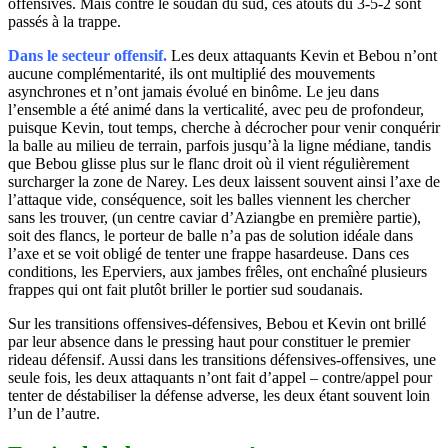
offensives. Mais contre le soudan du sud, ces atouts du 3-5-2 sont
passés à la trappe.
Dans le secteur offensif.
Les deux attaquants Kevin et Bebou n’ont
aucune complémentarité, ils ont multiplié des mouvements
asynchrones et n’ont jamais évolué en binôme. Le jeu dans
l’ensemble a été animé dans la verticalité, avec peu de profondeur,
puisque Kevin, tout temps, cherche à décrocher pour venir conquérir
la balle au milieu de terrain, parfois jusqu’à la ligne médiane, tandis
que Bebou glisse plus sur le flanc droit où il vient régulièrement
surcharger la zone de Narey. Les deux laissent souvent ainsi l’axe de
l’attaque vide, conséquence, soit les balles viennent les chercher
sans les trouver, (un centre caviar d’Aziangbe en première partie),
soit des flancs, le porteur de balle n’a pas de solution idéale dans
l’axe et se voit obligé de tenter une frappe hasardeuse. Dans ces
conditions, les Eperviers, aux jambes frêles, ont enchaîné plusieurs
frappes qui ont fait plutôt briller le portier sud soudanais.
Sur les transitions offensives-défensives, Bebou et Kevin ont brillé
par leur absence dans le pressing haut pour constituer le premier
rideau défensif. Aussi dans les transitions défensives-offensives, une
seule fois, les deux attaquants n’ont fait d’appel – contre/appel pour
tenter de déstabiliser la défense adverse, les deux étant souvent loin
l’un de l’autre.