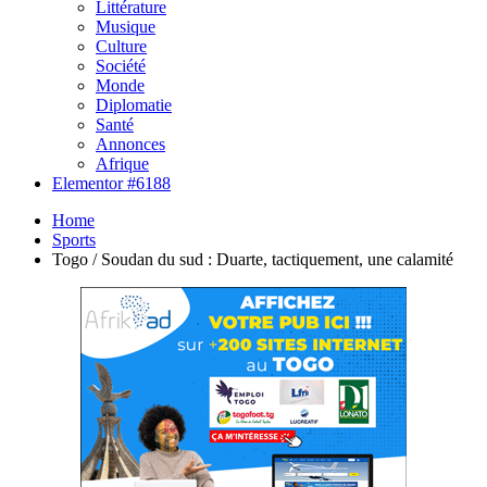
Littérature
Musique
Culture
Société
Monde
Diplomatie
Santé
Annonces
Afrique
Elementor #6188
Home
Sports
Togo / Soudan du sud : Duarte, tactiquement, une calamité