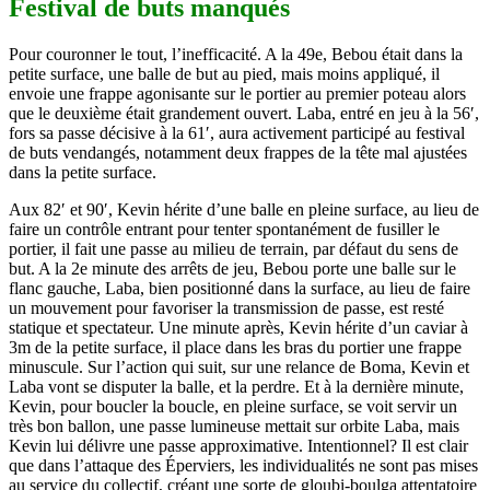
Festival de buts manqués
Pour couronner le tout, l’inefficacité. A la 49e, Bebou était dans la
petite surface, une balle de but au pied, mais moins appliqué, il
envoie une frappe agonisante sur le portier au premier poteau alors
que le deuxième était grandement ouvert. Laba, entré en jeu à la 56′,
fors sa passe décisive à la 61′, aura activement participé au festival
de buts vendangés, notamment deux frappes de la tête mal ajustées
dans la petite surface.
Aux 82′ et 90′, Kevin hérite d’une balle en pleine surface, au lieu de
faire un contrôle entrant pour tenter spontanément de fusiller le
portier, il fait une passe au milieu de terrain, par défaut du sens de
but. A la 2e minute des arrêts de jeu, Bebou porte une balle sur le
flanc gauche, Laba, bien positionné dans la surface, au lieu de faire
un mouvement pour favoriser la transmission de passe, est resté
statique et spectateur. Une minute après, Kevin hérite d’un caviar à
3m de la petite surface, il place dans les bras du portier une frappe
minuscule. Sur l’action qui suit, sur une relance de Boma, Kevin et
Laba vont se disputer la balle, et la perdre. Et à la dernière minute,
Kevin, pour boucler la boucle, en pleine surface, se voit servir un
très bon ballon, une passe lumineuse mettait sur orbite Laba, mais
Kevin lui délivre une passe approximative. Intentionnel? Il est clair
que dans l’attaque des Éperviers, les individualités ne sont pas mises
au service du collectif, créant une sorte de gloubi-boulga attentatoire