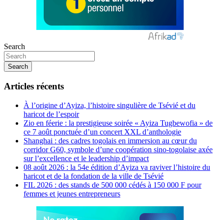
Search
Search
Articles récents
À l’origine d’Ayiza, l’histoire singulière de Tsévié et du
haricot de l’espoir
Zio en féerie : la prestigieuse soirée « Ayiza Tugbewofia » de
ce 7 août ponctuée d’un concert XXL d’anthologie
Shanghai : des cadres togolais en immersion au cœur du
corridor G60, symbole d’une coopération sino-togolaise axée
sur l’excellence et le leadership d’impact
08 août 2026 : la 54e édition d’Ayiza va raviver l’histoire du
haricot et de la fondation de la ville de Tsévié
FIL 2026 : des stands de 500 000 cédés à 150 000 F pour
femmes et jeunes entrepreneurs