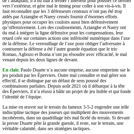
de l’attaquant, il a du mal à fermer l’intérieur pour pousser ce dernier
vers l’extérieur, et gère mal le timing pour coller à son vis-à-vis. Il
faut reconnaître que les 3 défenseurs centraux n’ont pas été trop
aidés par Aziangbe et Narey censés fournir d’énormes efforts
physiques pour occuper les couloirs aussi bien défensivement
qu’offensivement. Lors des coulissements, Aziangbe et Narey ont
du mal à intégrer la ligne défensive pour les compensations, leur
retard crée sur certaines actions une infériorité numérique dans l’axe
de la défense. Le verrouillage de l’axe pour obliger l’adversaire à
contourner la défense a été l’autre grande équation que le trio
Romao, Agbozo et Boma n’ont pu résoudre avec efficacité, le mal
venant depuis les deux lignes de devant.
En clair,
Paulo Duarte n’a aucune emprise, aucune empreinte sur le
jeu produit par les Éperviers. Outre mal connaître et mal gérer son
effectif, il se distingue par un défaut de sens poussé des
combinaisons parfaites. Depuis août 2021 où il débarque à la tête
des Éperviers, il n’a réussi à bâtir un projet de jeu lisible et qui fonde
l’identité de l’équipe.
La mise en œuvre sur le terrain du fameux 3-5-2 engendre une telle
indiscipline tactique des joueurs qui multiplient des mouvements
incohérents, dans un quadrillage très mal ficelé du terrain. Si devant
la presse Duarte pète la grande gueule, il reste, sur le terrain, une
véritable calamité, dans ses stratégies tactiques.