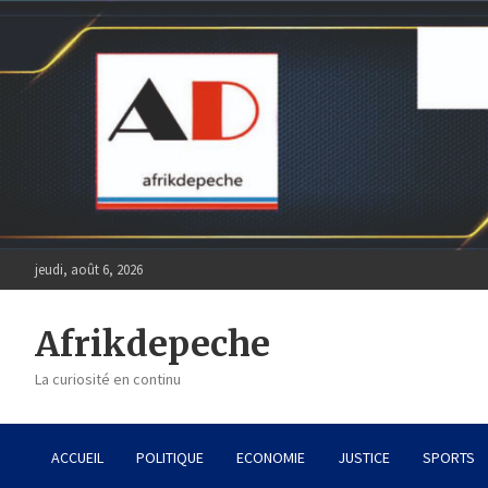
Skip
to
content
jeudi, août 6, 2026
Afrikdepeche
La curiosité en continu
ACCUEIL
POLITIQUE
ECONOMIE
JUSTICE
SPORTS