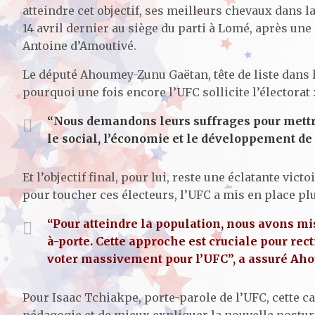
atteindre cet objectif, ses meilleurs chevaux dans la 
14 avril dernier au siège du parti à Lomé, après une
Antoine d’Amoutivé.
Le député Ahoumey-Zunu Gaëtan, tête de liste dans l
pourquoi une fois encore l’UFC sollicite l’électorat 
“Nous demandons leurs suffrages pour mettre 
le social, l’économie et le développement de 
Et l’objectif final, pour lui, reste une éclatante vict
pour toucher ces électeurs, l’UFC a mis en place pl
“Pour atteindre la population, nous avons mis
à-porte. Cette approche est cruciale pour rec
voter massivement pour l’UFC”, a assuré Ah
Pour Isaac Tchiakpe, porte-parole de l’UFC, cette c