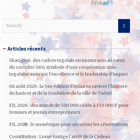
S
e
a
r
Articles récents
c
h
Shanghai : des cadres togolais en immersion au cœur
du corridor G60, symbole d’une coopération sino-
togolaise axée sur l’excellence et le leadership d’impact
08 août 2026 : la 54e édition d’Ayiza va raviver l’histoire
du haricot et de la fondation de la ville de Tsévié
FIL 2026 : des stands de 500 000 cédés à 150 000 F pour
femmes et jeunes entrepreneurs
FIL 2026 : le numérique pour sécuriser les réservations
Constitution : Lomé fustige l’arrêt de la Cedeao