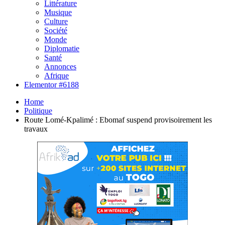
Littérature
Musique
Culture
Société
Monde
Diplomatie
Santé
Annonces
Afrique
Elementor #6188
Home
Politique
Route Lomé-Kpalimé : Ebomaf suspend provisoirement les
travaux