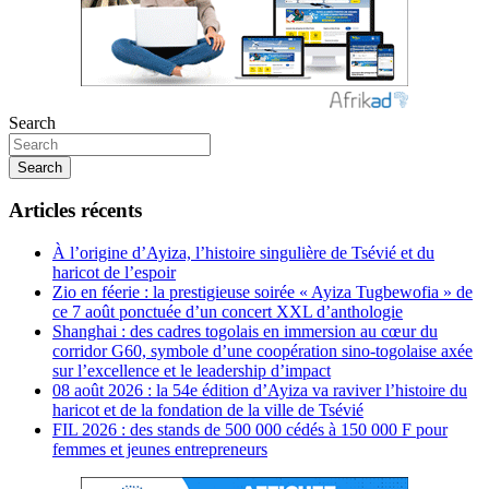
Search
Search
Articles récents
À l’origine d’Ayiza, l’histoire singulière de Tsévié et du
haricot de l’espoir
Zio en féerie : la prestigieuse soirée « Ayiza Tugbewofia » de
ce 7 août ponctuée d’un concert XXL d’anthologie
Shanghai : des cadres togolais en immersion au cœur du
corridor G60, symbole d’une coopération sino-togolaise axée
sur l’excellence et le leadership d’impact
08 août 2026 : la 54e édition d’Ayiza va raviver l’histoire du
haricot et de la fondation de la ville de Tsévié
FIL 2026 : des stands de 500 000 cédés à 150 000 F pour
femmes et jeunes entrepreneurs