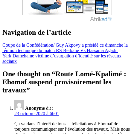
Navigation de l’article
Coupe de la Confédération/ Guy Akpovy a présidé ce dimanche la
réunion technique du match RS Berkane Vs Hassania Agadir
Yark Damehame victime d’usurpation d’identité sur les réseaux
sociaux
One thought on “
Route Lomé-Kpalimé :
Ebomaf suspend provisoirement les
travaux
”
Anonyme
dit :
23 octobre 2020 à 6h01
Ça va dans l’intérêt de tous… félicitations à Ebomaf de
toujours communiquer sur l’évolution des travaux. Mais nous