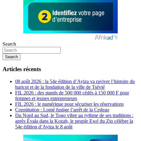
Search
Search
Articles récents
08 août 2026 : la 54e édition d’Ayiza va raviver l’histoire du
haricot et de la fondation de la ville de Tsévié
FIL 2026 : des stands de 500 000 cédés à 150 000 F pour
femmes et jeunes entrepreneurs
FIL 2026 : le numérique pour sécuriser les réservations
Constitution : Lomé fustige l’arrêt de la Cedeao
Du Nord au Sud, le Togo vibre au rythme de ses traditions :
après Évala dans la Kozah, le peuple Ewé du Zio célèbre la
54e édition d’Ayiza le 8 août