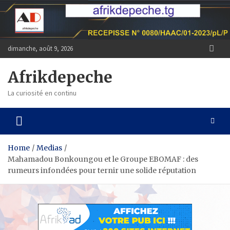
Skip
to
content
dimanche, août 9, 2026
Afrikdepeche
La curiosité en continu
Home
Medias
Mahamadou Bonkoungou et le Groupe EBOMAF : des
rumeurs infondées pour ternir une solide réputation