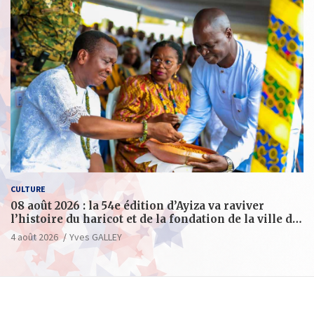
CULTURE
08 août 2026 : la 54e édition d’Ayiza va raviver
l’histoire du haricot et de la fondation de la ville de
Tsévié
4 août 2026
Yves GALLEY