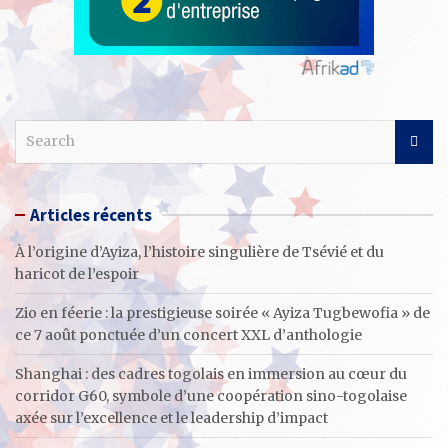
S
e
a
r
Articles récents
c
h
À l’origine d’Ayiza, l’histoire singulière de Tsévié et du
haricot de l’espoir
Zio en féerie : la prestigieuse soirée « Ayiza Tugbewofia » de
ce 7 août ponctuée d’un concert XXL d’anthologie
Shanghai : des cadres togolais en immersion au cœur du
corridor G60, symbole d’une coopération sino-togolaise
axée sur l’excellence et le leadership d’impact