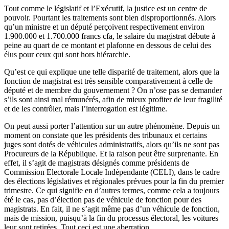
Tout comme le législatif et l’Exécutif, la justice est un centre de
pouvoir. Pourtant les traitements sont bien disproportionnés. Alors
qu’un ministre et un député perçoivent respectivement environ
1.900.000 et 1.700.000 francs cfa, le salaire du magistrat débute à
peine au quart de ce montant et plafonne en dessous de celui des
élus pour ceux qui sont hors hiérarchie.
Qu’est ce qui explique une telle disparité de traitement, alors que la
fonction de magistrat est très sensible comparativement à celle de
député et de membre du gouvernement ? On n’ose pas se demander
s’ils sont ainsi mal rémunérés, afin de mieux profiter de leur fragilité
et de les contrôler, mais l’interrogation est légitime.
On peut aussi porter l’attention sur un autre phénomène. Depuis un
moment on constate que les présidents des tribunaux et certains
juges sont dotés de véhicules administratifs, alors qu’ils ne sont pas
Procureurs de la République. Et la raison peut être surprenante. En
effet, il s’agit de magistrats désignés comme présidents de
Commission Electorale Locale Indépendante (CELI), dans le cadre
des élections législatives et régionales prévues pour la fin du premier
trimestre. Ce qui signifie en d’autres termes, comme cela a toujours
été le cas, pas d’élection pas de véhicule de fonction pour des
magistrats. En fait, il ne s’agit même pas d’un véhicule de fonction,
mais de mission, puisqu’à la fin du processus électoral, les voitures
leur sont retirées. Tout ceci est une aberration.