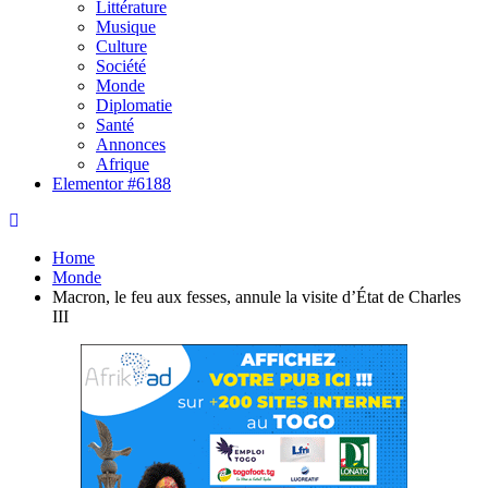
Littérature
Musique
Culture
Société
Monde
Diplomatie
Santé
Annonces
Afrique
Elementor #6188
Home
Monde
Macron, le feu aux fesses, annule la visite d’État de Charles
III