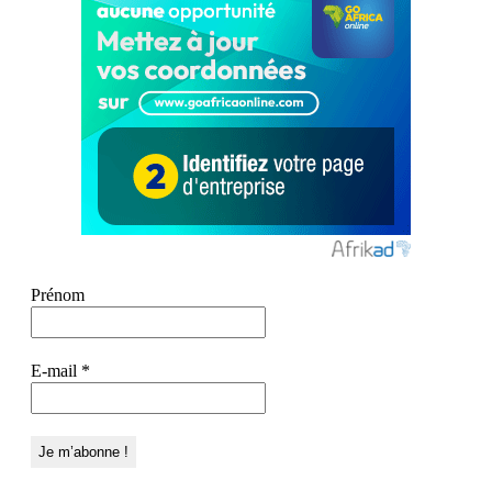
Prénom
E-mail
*