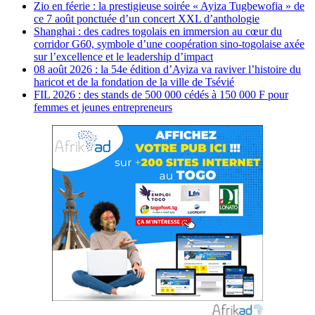
Zio en féerie : la prestigieuse soirée « Ayiza Tugbewofia » de
ce 7 août ponctuée d’un concert XXL d’anthologie
Shanghai : des cadres togolais en immersion au cœur du
corridor G60, symbole d’une coopération sino-togolaise axée
sur l’excellence et le leadership d’impact
08 août 2026 : la 54e édition d’Ayiza va raviver l’histoire du
haricot et de la fondation de la ville de Tsévié
FIL 2026 : des stands de 500 000 cédés à 150 000 F pour
femmes et jeunes entrepreneurs