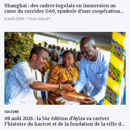
Shanghai : des cadres togolais en immersion au
cœur du corridor G60, symbole d’une coopération
sino-togolaise axée sur l’excellence et le leadership
6 août 2026
Yves GALLEY
d’impact
CULTURE
08 août 2026 : la 54e édition d’Ayiza va raviver
l’histoire du haricot et de la fondation de la ville de
Tsévié