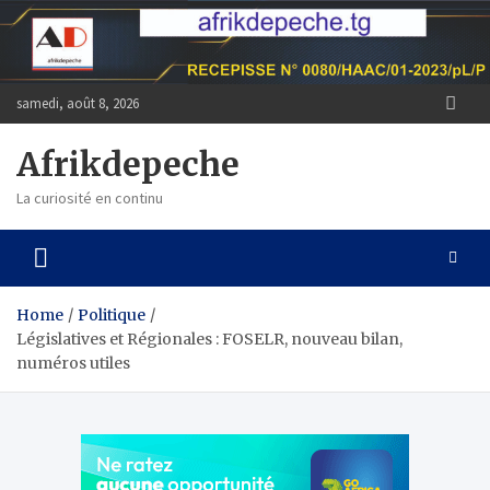
Skip
to
content
samedi, août 8, 2026
Afrikdepeche
La curiosité en continu
Home
Politique
Législatives et Régionales : FOSELR, nouveau bilan,
numéros utiles