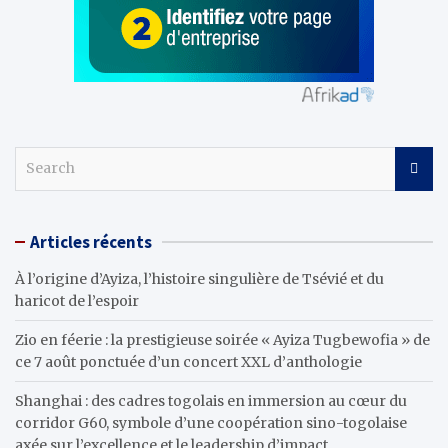
S
e
a
r
Articles récents
c
h
À l’origine d’Ayiza, l’histoire singulière de Tsévié et du
haricot de l’espoir
Zio en féerie : la prestigieuse soirée « Ayiza Tugbewofia » de
ce 7 août ponctuée d’un concert XXL d’anthologie
Shanghai : des cadres togolais en immersion au cœur du
corridor G60, symbole d’une coopération sino-togolaise
axée sur l’excellence et le leadership d’impact