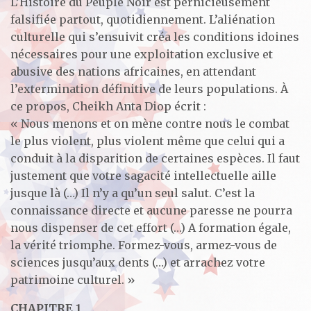
L’Histoire du Peuple Noir est pernicieusement
falsifiée partout, quotidiennement. L’aliénation
culturelle qui s’ensuivit créa les conditions idoines
nécessaires pour une exploitation exclusive et
abusive des nations africaines, en attendant
l’extermination définitive de leurs populations. À
ce propos, Cheikh Anta Diop écrit :
« Nous menons et on mène contre nous le combat
le plus violent, plus violent même que celui qui a
conduit à la disparition de certaines espèces. Il faut
justement que votre sagacité intellectuelle aille
jusque là (…) Il n’y a qu’un seul salut. C’est la
connaissance directe et aucune paresse ne pourra
nous dispenser de cet effort (…) A formation égale,
la vérité triomphe. Formez-vous, armez-vous de
sciences jusqu’aux dents (…) et arrachez votre
patrimoine culturel. »
CHAPITRE 1