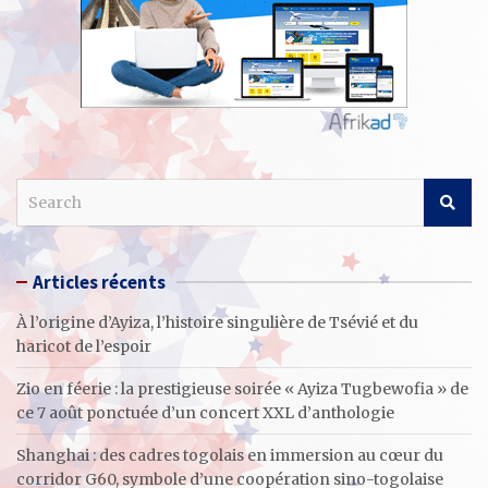
S
e
a
r
Articles récents
c
h
À l’origine d’Ayiza, l’histoire singulière de Tsévié et du
haricot de l’espoir
Zio en féerie : la prestigieuse soirée « Ayiza Tugbewofia » de
ce 7 août ponctuée d’un concert XXL d’anthologie
Shanghai : des cadres togolais en immersion au cœur du
corridor G60, symbole d’une coopération sino-togolaise