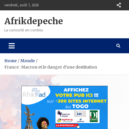
Skip
vendredi, août 7, 2026
to
content
Afrikdepeche
La curiosité en continu
Home
Monde
France : Macron et le danger d’une destitution