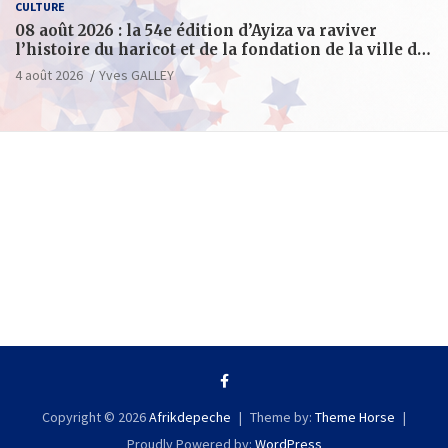
CULTURE
08 août 2026 : la 54e édition d’Ayiza va raviver
l’histoire du haricot et de la fondation de la ville de
Tsévié
4 août 2026
Yves GALLEY
Copyright © 2026
Afrikdepeche
Theme by:
Theme Horse
Proudly Powered by:
WordPress