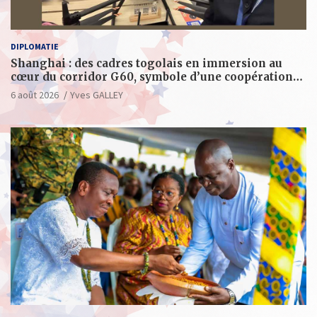
DIPLOMATIE
Shanghai : des cadres togolais en immersion au
cœur du corridor G60, symbole d’une coopération
sino-togolaise axée sur l’excellence et le leadership
6 août 2026
Yves GALLEY
d’impact