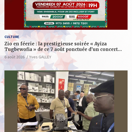
CULTURE
Zio en féerie : la prestigieuse soirée « Ayiza
Tugbewofia » de ce 7 août ponctuée d’un concert
XXL d’anthologie
6 août 2026
Yves GALLEY