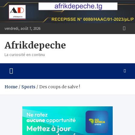
Skip
to
content
vendredi, août 7, 2026
Afrikdepeche
La curiosité en continu
Home
Sports
Des coups de salve !