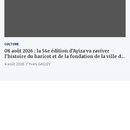
CULTURE
08 août 2026 : la 54e édition d’Ayiza va raviver
l’histoire du haricot et de la fondation de la ville de
Tsévié
4 août 2026
Yves GALLEY