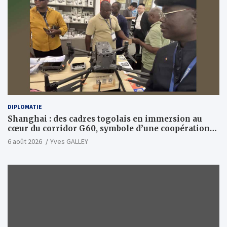
DIPLOMATIE
Shanghai : des cadres togolais en immersion au
cœur du corridor G60, symbole d’une coopération
sino-togolaise axée sur l’excellence et le leadership
6 août 2026
Yves GALLEY
d’impact