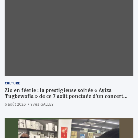
CULTURE
Zio en féerie : la prestigieuse soirée « Ayiza
Tugbewofia » de ce 7 août ponctuée d’un concert
XXL d’anthologie
6 août 2026
Yves GALLEY