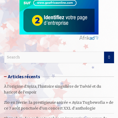
S
e
a
r
Articles récents
c
h
À l’origine d’Ayiza, l’histoire singulière de Tsévié et du
haricot de l’espoir
Zio en féerie : la prestigieuse soirée « Ayiza Tugbewofia » de
ce 7 août ponctuée d’un concert XXL d’anthologie