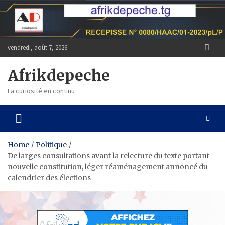
Skip
to
content
vendredi, août 7, 2026
Afrikdepeche
La curiosité en continu
Home
Politique
De larges consultations avant la relecture du texte portant
nouvelle constitution, léger réaménagement annoncé du
calendrier des élections