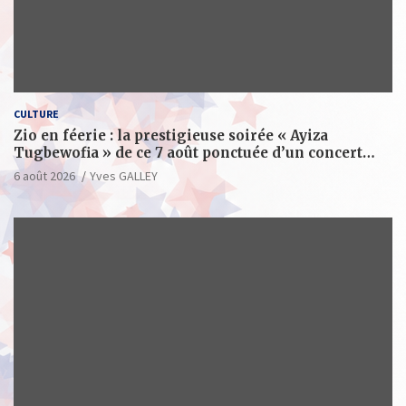
CULTURE
Zio en féerie : la prestigieuse soirée « Ayiza
Tugbewofia » de ce 7 août ponctuée d’un concert
XXL d’anthologie
6 août 2026
Yves GALLEY