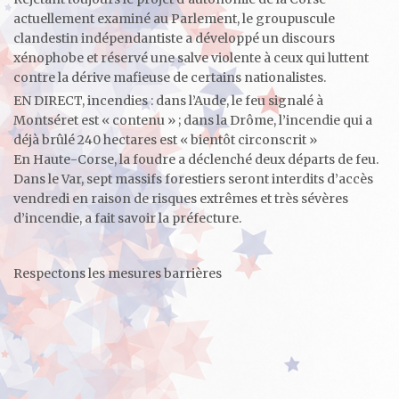
actuellement examiné au Parlement, le groupuscule
clandestin indépendantiste a développé un discours
xénophobe et réservé une salve violente à ceux qui luttent
contre la dérive mafieuse de certains nationalistes.
EN DIRECT, incendies : dans l’Aude, le feu signalé à
Montséret est « contenu » ; dans la Drôme, l’incendie qui a
déjà brûlé 240 hectares est « bientôt circonscrit »
En Haute-Corse, la foudre a déclenché deux départs de feu.
Dans le Var, sept massifs forestiers seront interdits d’accès
vendredi en raison de risques extrêmes et très sévères
d’incendie, a fait savoir la préfecture.
Respectons les mesures barrières