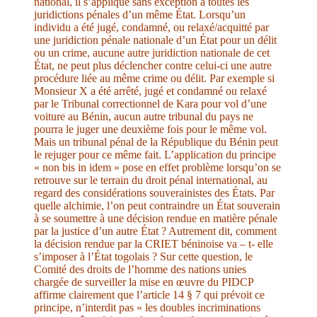
national, il s’applique sans exception à toutes les
juridictions pénales d’un même État. Lorsqu’un
individu a été jugé, condamné, ou relaxé/acquitté par
une juridiction pénale nationale d’un État pour un délit
ou un crime, aucune autre juridiction nationale de cet
État, ne peut plus déclencher contre celui-ci une autre
procédure liée au même crime ou délit. Par exemple si
Monsieur X a été arrêté, jugé et condamné ou relaxé
par le Tribunal correctionnel de Kara pour vol d’une
voiture au Bénin, aucun autre tribunal du pays ne
pourra le juger une deuxième fois pour le même vol.
Mais un tribunal pénal de la République du Bénin peut
le rejuger pour ce même fait. L’application du principe
« non bis in idem » pose en effet problème lorsqu’on se
retrouve sur le terrain du droit pénal international, au
regard des considérations souverainistes des États. Par
quelle alchimie, l’on peut contraindre un État souverain
à se soumettre à une décision rendue en matière pénale
par la justice d’un autre État ? Autrement dit, comment
la décision rendue par la CRIET béninoise va – t- elle
s’imposer à l’État togolais ? Sur cette question, le
Comité des droits de l’homme des nations unies
chargée de surveiller la mise en œuvre du PIDCP
affirme clairement que l’article 14 § 7 qui prévoit ce
principe, n’interdit pas « les doubles incriminations