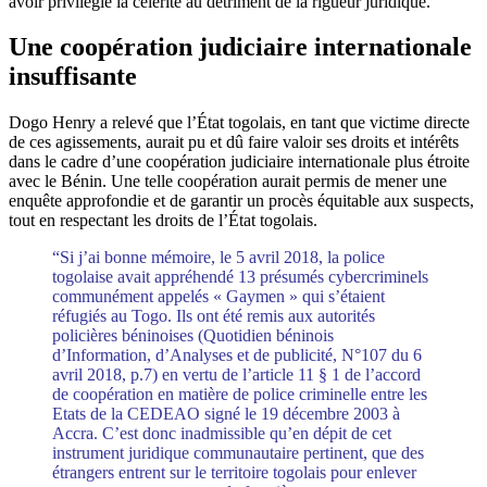
avoir privilégié la célérité au détriment de la rigueur juridique.
Une coopération judiciaire internationale
insuffisante
Dogo Henry a relevé que l’État togolais, en tant que victime directe
de ces agissements, aurait pu et dû faire valoir ses droits et intérêts
dans le cadre d’une coopération judiciaire internationale plus étroite
avec le Bénin. Une telle coopération aurait permis de mener une
enquête approfondie et de garantir un procès équitable aux suspects,
tout en respectant les droits de l’État togolais.
“Si j’ai bonne mémoire, le 5 avril 2018, la police
togolaise avait appréhendé 13 présumés cybercriminels
communément appelés « Gaymen » qui s’étaient
réfugiés au Togo. Ils ont été remis aux autorités
policières béninoises (Quotidien béninois
d’Information, d’Analyses et de publicité, N°107 du 6
avril 2018, p.7) en vertu de l’article 11 § 1 de l’accord
de coopération en matière de police criminelle entre les
Etats de la CEDEAO signé le 19 décembre 2003 à
Accra. C’est donc inadmissible qu’en dépit de cet
instrument juridique communautaire pertinent, que des
étrangers entrent sur le territoire togolais pour enlever