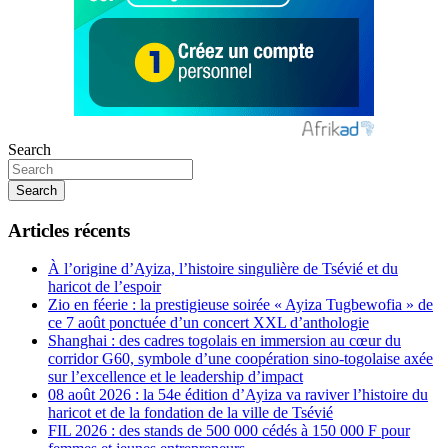
Search
Search
Articles récents
À l’origine d’Ayiza, l’histoire singulière de Tsévié et du
haricot de l’espoir
Zio en féerie : la prestigieuse soirée « Ayiza Tugbewofia » de
ce 7 août ponctuée d’un concert XXL d’anthologie
Shanghai : des cadres togolais en immersion au cœur du
corridor G60, symbole d’une coopération sino-togolaise axée
sur l’excellence et le leadership d’impact
08 août 2026 : la 54e édition d’Ayiza va raviver l’histoire du
haricot et de la fondation de la ville de Tsévié
FIL 2026 : des stands de 500 000 cédés à 150 000 F pour