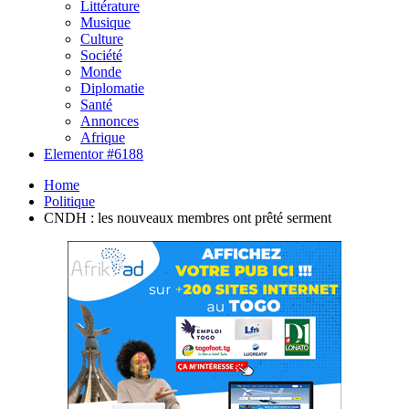
Littérature
Musique
Culture
Société
Monde
Diplomatie
Santé
Annonces
Afrique
Elementor #6188
Home
Politique
CNDH : les nouveaux membres ont prêté serment