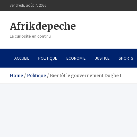
Skip
vendredi, août 7, 2026
to
content
Afrikdepeche
La curiosité en continu
ACCUEIL
POLITIQUE
ECONOMIE
JUSTICE
SPORTS
Home
Politique
Bientôt le gouvernement Dogbe II