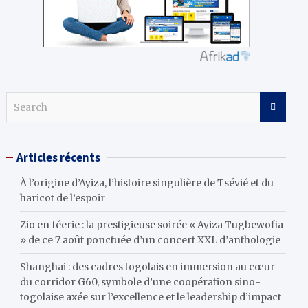
S
e
a
r
Articles récents
c
h
À l’origine d’Ayiza, l’histoire singulière de Tsévié et du
haricot de l’espoir
Zio en féerie : la prestigieuse soirée « Ayiza Tugbewofia
» de ce 7 août ponctuée d’un concert XXL d’anthologie
Shanghai : des cadres togolais en immersion au cœur
du corridor G60, symbole d’une coopération sino-
togolaise axée sur l’excellence et le leadership d’impact