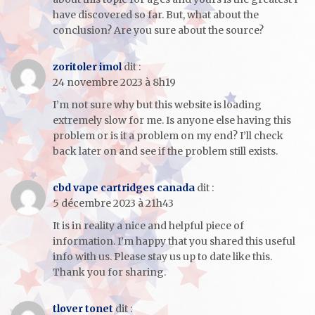
have discovered so far. But, what about the
conclusion? Are you sure about the source?
zoritoler imol
dit :
24 novembre 2023 à 8h19
I’m not sure why but this website is loading
extremely slow for me. Is anyone else having this
problem or is it a problem on my end? I’ll check
back later on and see if the problem still exists.
cbd vape cartridges canada
dit :
5 décembre 2023 à 21h43
It is in reality a nice and helpful piece of
information. I’m happy that you shared this useful
info with us. Please stay us up to date like this.
Thank you for sharing.
tlover tonet
dit :