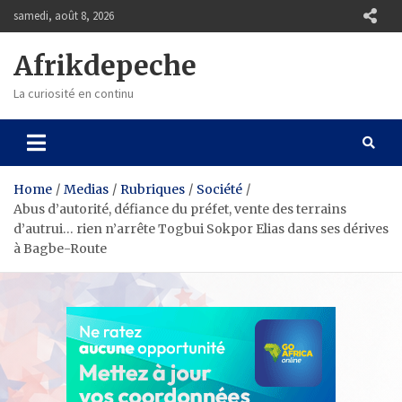
Skip
samedi, août 8, 2026
to
content
Afrikdepeche
La curiosité en continu
Home
Medias
Rubriques
Société
Abus d’autorité, défiance du préfet, vente des terrains
d’autrui… rien n’arrête Togbui Sokpor Elias dans ses dérives
à Bagbe-Route