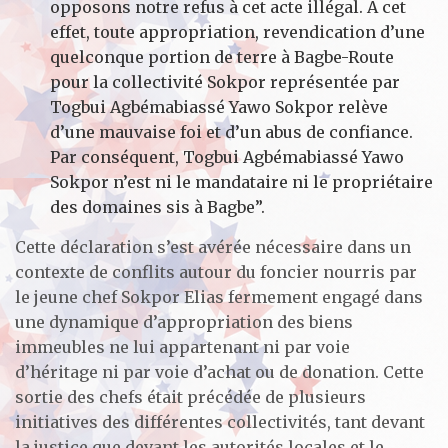
opposons notre refus à cet acte illégal. A cet
effet, toute appropriation, revendication d’une
quelconque portion de terre à Bagbe-Route
pour la collectivité Sokpor représentée par
Togbui Agbémabiassé Yawo Sokpor relève
d’une mauvaise foi et d’un abus de confiance.
Par conséquent, Togbui Agbémabiassé Yawo
Sokpor n’est ni le mandataire ni le propriétaire
des domaines sis à Bagbe”.
Cette déclaration s’est avérée nécessaire dans un
contexte de conflits autour du foncier nourris par
le jeune chef Sokpor Elias fermement engagé dans
une dynamique d’appropriation des biens
immeubles ne lui appartenant ni par voie
d’héritage ni par voie d’achat ou de donation. Cette
sortie des chefs était précédée de plusieurs
initiatives des différentes collectivités, tant devant
la justice que devant les autorités locales et le