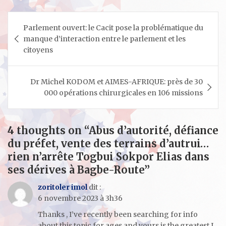
Navigation
Parlement ouvert: le Cacit pose la problématique du
de
manque d’interaction entre le parlement et les
l’article
citoyens
Dr Michel KODOM et AIMES-AFRIQUE: près de 30
000 opérations chirurgicales en 106 missions
4 thoughts on “
Abus d’autorité, défiance
du préfet, vente des terrains d’autrui…
rien n’arrête Togbui Sokpor Elias dans
ses dérives à Bagbe-Route
”
zoritoler imol
dit :
6 novembre 2023 à 3h36
Thanks , I’ve recently been searching for info
about this topic for ages and yours is the greatest I